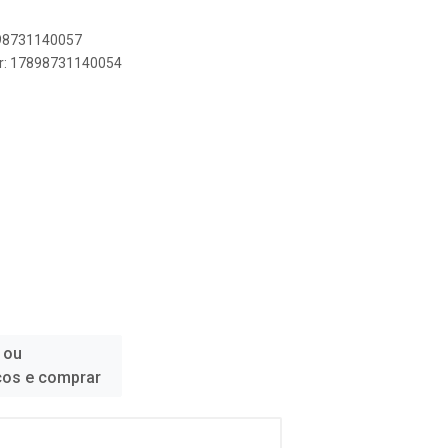
898731140057
er: 17898731140054
 ou
ços e comprar