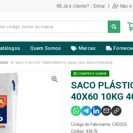
|
Já é cliente? - Entrar
Não é 
atálogos
Quem Somos
Marcas
Fornece
AGENS
SACO PLÁSTICO TRANSPARENTE 40X60 10KG 40UN PURACASA
COMPRE E GANHE
SACO PLÁSTI
40X60 10KG 
Código do Fabricante: C40255
Código: 43676