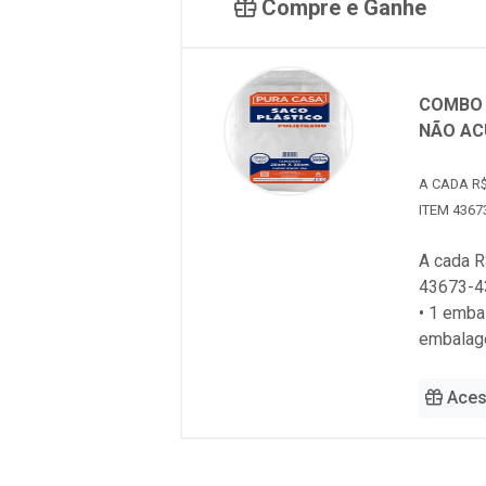
Compre e Ganhe
COMBO 
NÃO AC
A CADA R$
ITEM 4367
A cada R
43673-4
• 1 emb
embalag
Aces