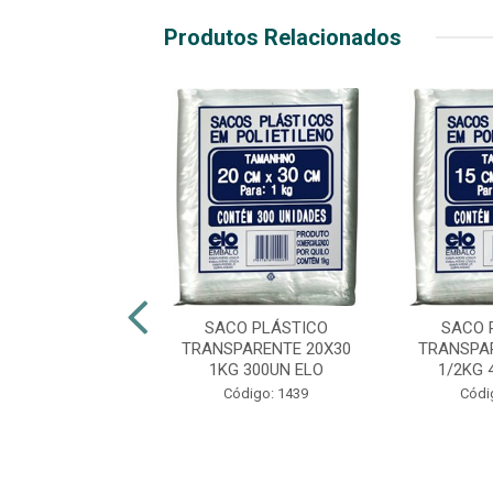
Produtos Relacionados
O PLÁSTICO
SACO PLÁSTICO
SACO 
PARENTE 25X35
TRANSPARENTE 20X30
TRANSPA
 200UN ELO
1KG 300UN ELO
1/2KG 
ódigo: 1840
Código: 1439
Códi