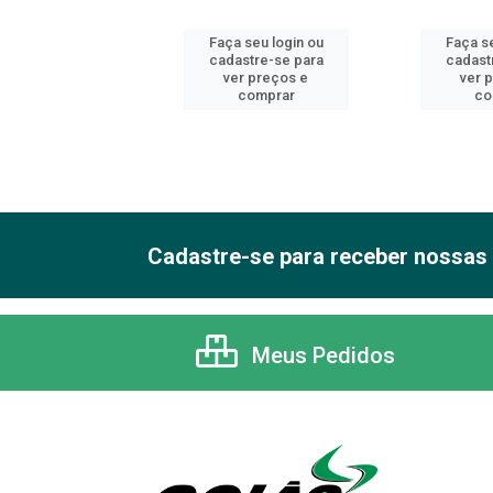
 seu login ou
Faça seu login ou
Faça se
astre-se para
cadastre-se para
cadast
er preços e
ver preços e
ver 
comprar
comprar
co
Cadastre-se para receber nossas 
Meus Pedidos