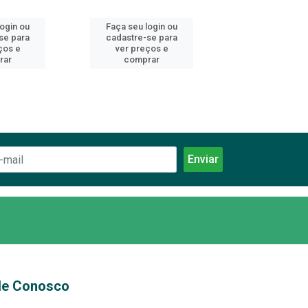
login ou
Faça seu login ou
Faça seu log
se para
cadastre-se para
cadastre-se 
ços e
ver preços e
ver preços
rar
comprar
comprar
le Conosco