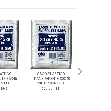
ÁSTICO
SACO PLÁSTICO
SACO PLÁS
TE 35X45
TRANSPARENTE 30X40
TRANSPARENTE
UN ELO
3KG 150UN ELO
2KG 200UN
 1842
Código: 1841
Código: 18