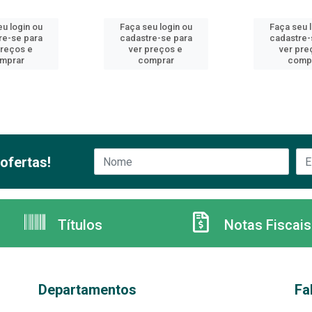
u login ou
Faça seu login ou
Faça seu 
re-se para
cadastre-se para
cadastre-
preços e
ver preços e
ver pre
mprar
comprar
comp
ofertas!
Títulos
Notas Fiscais
Departamentos
Fa