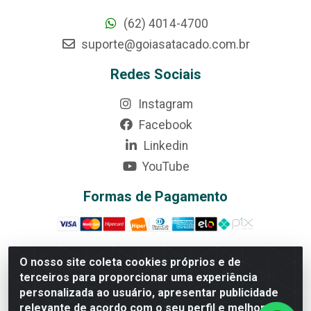
(62) 4014-4700
suporte@goiasatacado.com.br
Redes Sociais
Instagram
Facebook
Linkedin
YouTube
Formas de Pagamento
O nosso site coleta cookies próprios e de
terceiros para proporcionar uma experiência
Rede Brasil - Avenida Universitária, nº 3860, Jardim das
personalizada ao usuário, apresentar publicidade
Américas II Etapa - Anápolis/GO - CEP 75070-415 -
relevante de acordo com o seu perfil e melhorar a
CNPJ 07.728.073/0002-24