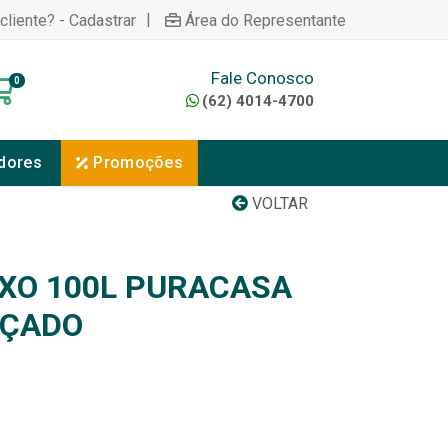
|
cliente? - Cadastrar
Área do Representante
Fale Conosco
0
(62) 4014-4700
dores
Promoções
VOLTAR
IXO 100L PURACASA
RÇADO