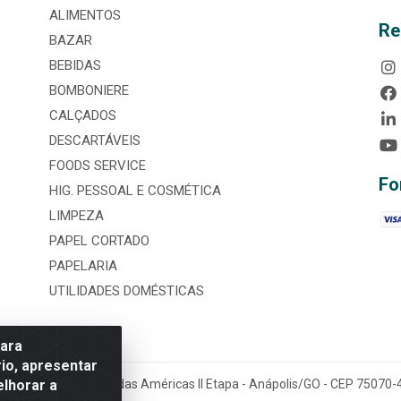
ALIMENTOS
Re
BAZAR
BEBIDAS
BOMBONIERE
CALÇADOS
DESCARTÁVEIS
FOODS SERVICE
Fo
HIG. PESSOAL E COSMÉTICA
LIMPEZA
PAPEL CORTADO
PAPELARIA
UTILIDADES DOMÉSTICAS
para
io, apresentar
elhorar a
tária, nº 3860, Jardim das Américas II Etapa - Anápolis/GO - CEP 7507