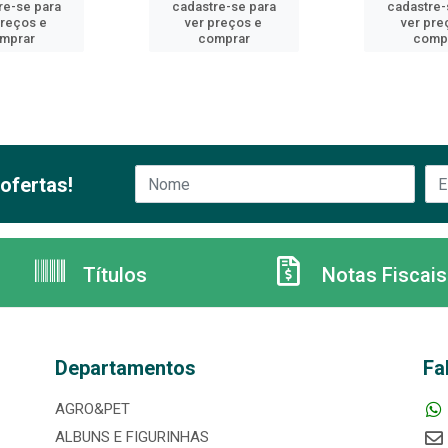
re-se para
cadastre-se para
cadastre-
preços e
ver preços e
ver pre
mprar
comprar
comp
ofertas!
Títulos
Notas Fiscais
Departamentos
Fa
AGRO&PET
ALBUNS E FIGURINHAS