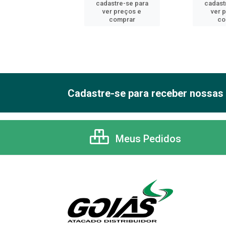
astre-se para
cadastre-se para
cadast
er preços e
ver preços e
ver 
comprar
comprar
co
Cadastre-se para receber nossas 
Meus Pedidos