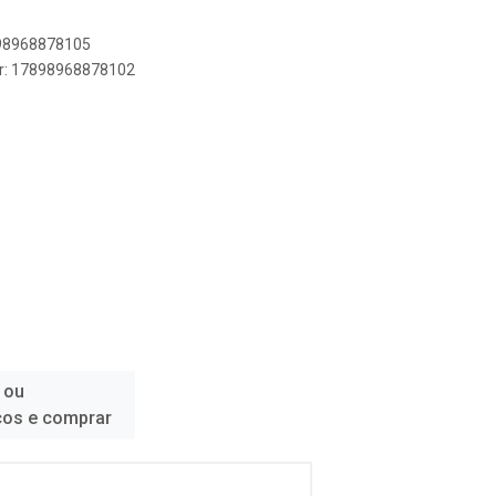
898968878105
er: 17898968878102
 ou
ços e comprar