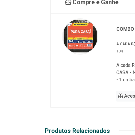
Compre e Ganhe
COMBO 
A CADA R$
10%
A cada R
CASA - 
• 1 emb
Aces
Produtos Relacionados