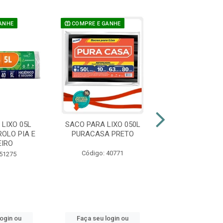
ANHE
COMPRE E GANHE
COMPRE E GAN
LIXO 05L
SACO PARA LIXO 050L
SACO PARA L
OLO PIA E
PURACASA PRETO
LITROS PUR
IRO
AZUL
Código: 40771
 51275
Código: 41
login ou
Faça seu login ou
Faça seu log