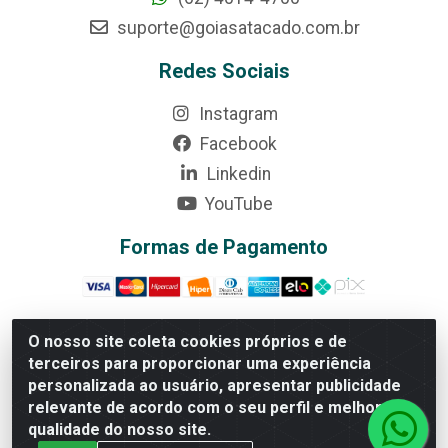
suporte@goiasatacado.com.br
Redes Sociais
Instagram
Facebook
Linkedin
YouTube
Formas de Pagamento
O nosso site coleta cookies próprios e de
terceiros para proporcionar uma experiência
Rede Brasil - Avenida Universitária, nº 3860, Jardim das
personalizada ao usuário, apresentar publicidade
Américas II Etapa - Anápolis/GO - CEP 75070-415 -
relevante de acordo com o seu perfil e melhorar a
CNPJ 07.728.073/0002-24
qualidade do nosso site.