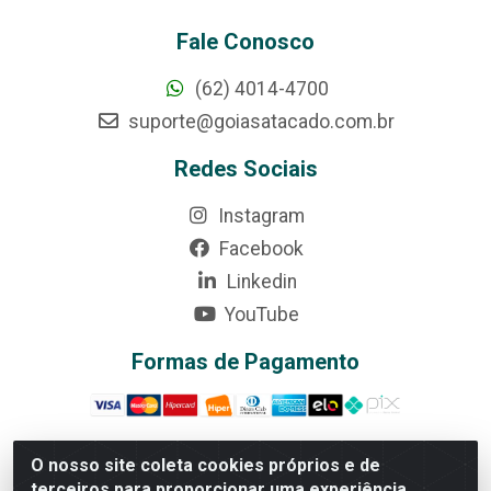
Fale Conosco
(62) 4014-4700
suporte@goiasatacado.com.br
Redes Sociais
Instagram
Facebook
Linkedin
YouTube
Formas de Pagamento
O nosso site coleta cookies próprios e de
terceiros para proporcionar uma experiência
Rede Brasil - Avenida Universitária, nº 3860, Jardim das