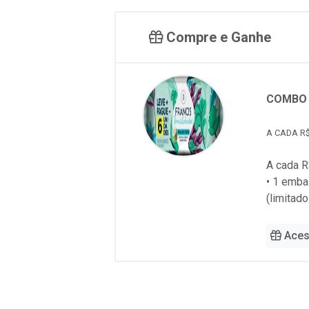
Compre e Ganhe
COMBO 
A CADA R$
A cada R
• 1 emb
(limitad
Aces