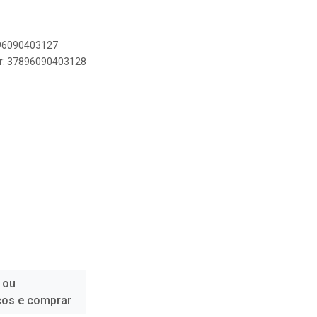
896090403127
er: 37896090403128
 ou
ços e comprar