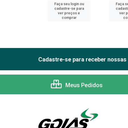
 seu login ou
Faça seu login ou
Faça se
astre-se para
cadastre-se para
cadast
er preços e
ver preços e
ver 
comprar
comprar
co
Cadastre-se para receber nossas 
Meus Pedidos