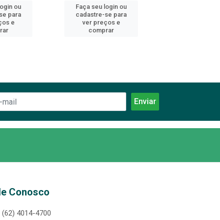
login ou
Faça seu login ou
Faça seu log
se para
cadastre-se para
cadastre-se 
ços e
ver preços e
ver preços
rar
comprar
comprar
le Conosco
(62) 4014-4700