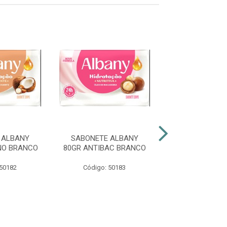
 ALBANY
SABONETE ALBANY
SABONETE A
NO BRANCO
80GR ANTIBAC BRANCO
80GR MASCULI
 50182
Código: 50183
Código: 50