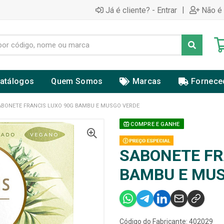
|
Já é cliente? - Entrar
Não é 
atálogos
Quem Somos
Marcas
Fornece
ABONETE FRANCIS LUXO 90G BAMBU E MUSGO VERDE
COMPRE E GANHE
SABONETE FR
BAMBU E MU
Código do Fabricante: 402029