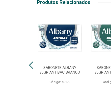
Produtos Relacionados
NETE ALBANY
SABONETE ALBANY
SABONE
ASCULINO AZUL
80GR ANTIBAC BRANCO
80GR AN
digo: 50184
Código: 50179
Códig