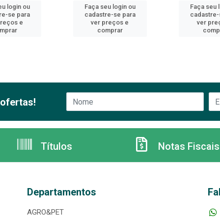
u login ou
Faça seu login ou
Faça seu 
re-se para
cadastre-se para
cadastre-
preços e
ver preços e
ver pre
mprar
comprar
comp
ofertas!
Títulos
Notas Fiscais
Departamentos
Fa
AGRO&PET