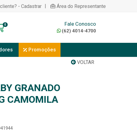
|
cliente? - Cadastrar
Área do Representante
Fale Conosco
0
(62) 4014-4700
dores
Promoções
VOLTAR
ABY GRANADO
0G CAMOMILA
2941944