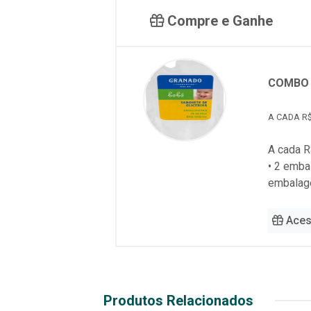
Compre e Ganhe
COMBO 
A CADA R$
A cada R
• 2 emb
embalag
Aces
Produtos Relacionados