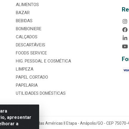
ALIMENTOS
Re
BAZAR
BEBIDAS
BOMBONIERE
CALÇADOS
DESCARTÁVEIS
FOODS SERVICE
Fo
HIG. PESSOAL E COSMÉTICA
LIMPEZA
PAPEL CORTADO
PAPELARIA
UTILIDADES DOMÉSTICAS
para
io, apresentar
elhorar a
tária, nº 3860, Jardim das Américas II Etapa - Anápolis/GO - CEP 7507