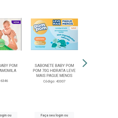
COMPRE E GAN
BABY POM
SABONETE BABY POM
SABONETE 
AMOMILA
POM 70G HIDRATA LEVE
GRANADO GLI
MAIS PAGUE MENOS
90G TRADIC
 6346
Código: 43307
Código: 13
login ou
Faça seu login ou
Faça seu log