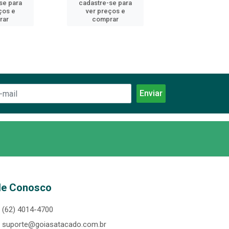
se para
cadastre-se para
cadastre-se 
ços e
ver preços e
ver preços
rar
comprar
comprar
le Conosco
(62) 4014-4700
suporte@goiasatacado.com.br