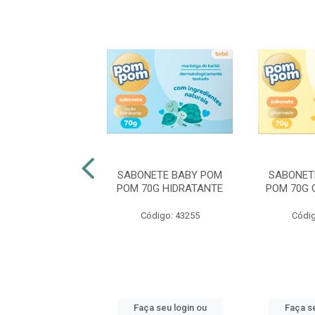
E E GANHE
ONETE BABY
SABONETE BABY POM
SABONET
DO GLICERINA
POM 70G HIDRATANTE
POM 70G 
TRADICIONAL
Código: 43255
Códig
digo: 13285
 seu login ou
Faça seu login ou
Faça se