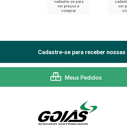
astre-se para
cadastre-se para
cadast
er preços e
ver preços e
ver 
comprar
comprar
co
Cadastre-se para receber nossas 
Meus Pedidos