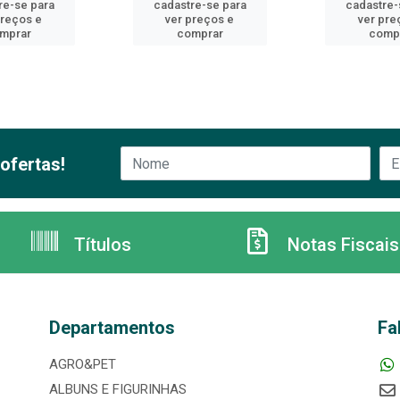
re-se para
cadastre-se para
cadastre-
preços e
ver preços e
ver pre
mprar
comprar
comp
ofertas!
Títulos
Notas Fiscais
Departamentos
Fa
AGRO&PET
ALBUNS E FIGURINHAS