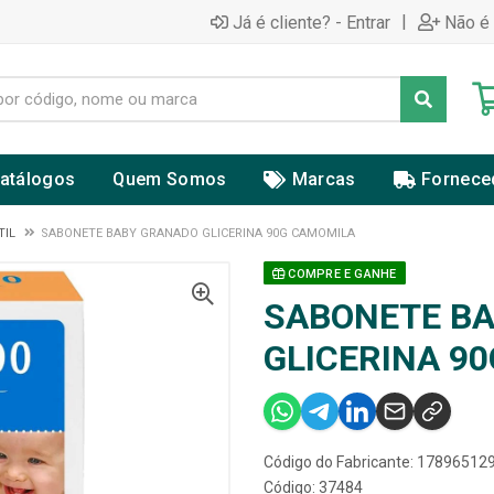
|
Já é cliente? - Entrar
Não é 
atálogos
Quem Somos
Marcas
Fornece
TIL
SABONETE BABY GRANADO GLICERINA 90G CAMOMILA
COMPRE E GANHE
SABONETE B
GLICERINA 9
Código do Fabricante: 1789651
Código: 37484