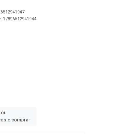
896512941947
er: 17896512941944
 ou
ços e comprar