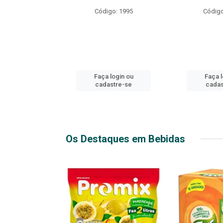
R EXPLOSIVO
Código: 1995
Código
o: 49916
login ou
Faça login ou
Faça l
stre-se
cadastre-se
cadas
Os Destaques em Bebidas