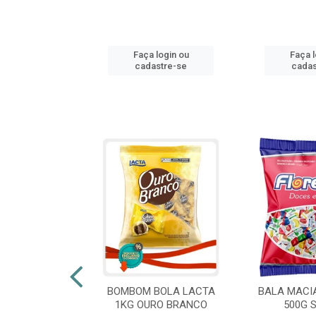
login ou
Faça login ou
Faça l
stre-se
cadastre-se
cadas
 FLORESTLA
BOMBOM BOLA LACTA
BALA MACI
ORACAO 300G
1KG OURO BRANCO
500G 