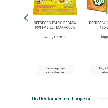
TE 51 LUXO
REFRESCO EM PÓ PROMIX
REFRESCO 
 GARRAFA
80G FAZ 2LT MARACUJÁ
18G 
go: 44
Código: 42004
Código
login ou
Faça login ou
Faça l
stre-se
cadastre-se
cadas
Os Destaques em Limpeza