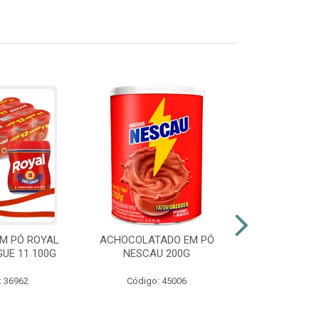
M PÓ ROYAL
ACHOCOLATADO EM PÓ
AZEITE EXT
GUE 11 100G
NESCAU 200G
GALLO VID
: 36962
Código: 45006
Código: