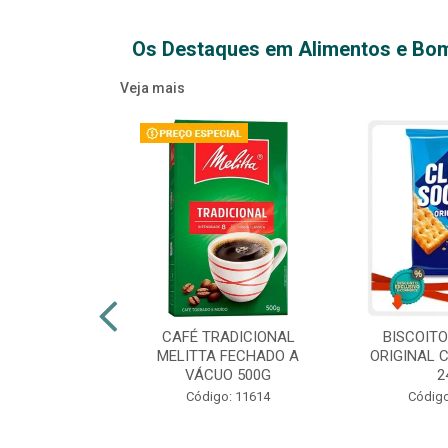
Os Destaques em Alimentos e Bo
Veja mais
XTRA VIRGEM
CAFÉ TRADICIONAL
BISCOIT
IDRO 500ML
MELITTA FECHADO A
ORIGINAL 
VÁCUO 500G
2
o: 14709
Código: 11614
Código