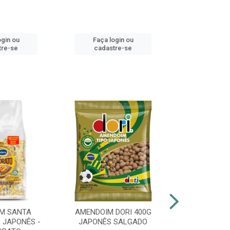
ogin ou
Faça login ou
Faça lo
tre-se
cadastre-se
cadast
M SANTA
AMENDOIM DORI 400G
PIRULITO 
 JAPONÊS -
JAPONÊS SALGADO
FLOPITO CO