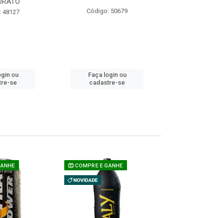
ORATO
COM ACUCAR
Código: 50679
: 48127
Código:
ogin ou
Faça login ou
Faça lo
tre-se
cadastre-se
cadast
GANHE
COMPRE E GANHE