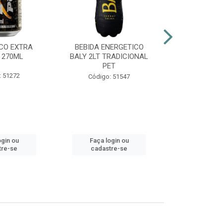
CO EXTRA
BEBIDA ENERGETICO
AGUARDENT
 270ML
BALY 2LT TRADICIONAL
965ML G
PET
: 51272
Códig
Código: 51547
ogin ou
Faça login ou
Faça lo
tre-se
cadastre-se
cadast