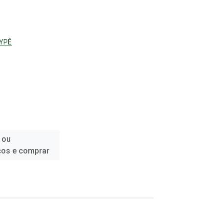
 YPÊ
 ou
ços e comprar