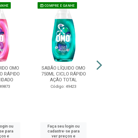
ANHE
COMPRE E GANHE
COMPRE E GAN
UIDO OMO
SABÃO LÍQUIDO OMO
SABÃO LÍQUI
O RÁPIDO
750ML CICLO RÁPIDO
750ML CICLO 
IDADO
AÇÃO TOTAL
AÇÃO ANTI
 49873
Código: 49423
Código: 49
login ou
Faça seu login ou
Faça seu log
se para
cadastre-se para
cadastre-se 
ços e
ver preços e
ver preços