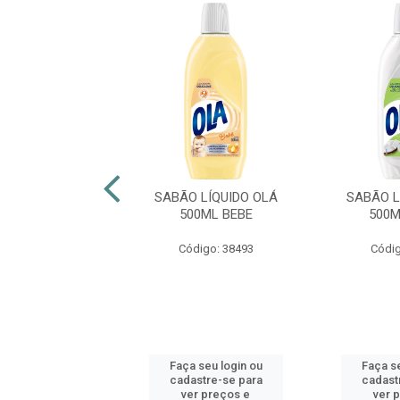
E E GANHE
 LÍQUIDO OMO
SABÃO LÍQUIDO OLÁ
SABÃO L
 CICLO RÁPIDO
500ML BEBE
500M
O ANTIODOR
Código: 38493
Códig
digo: 49872
 seu login ou
Faça seu login ou
Faça se
astre-se para
cadastre-se para
cadast
er preços e
ver preços e
ver 