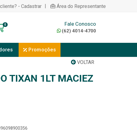
|
cliente? - Cadastrar
Área do Representante
Fale Conosco
0
(62) 4014-4700
dores
Promoções
VOLTAR
O TIXAN 1LT MACIEZ
7896098900356