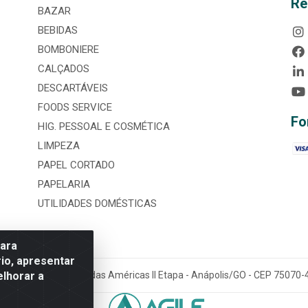
Re
BAZAR
BEBIDAS
BOMBONIERE
CALÇADOS
DESCARTÁVEIS
FOODS SERVICE
Fo
HIG. PESSOAL E COSMÉTICA
LIMPEZA
PAPEL CORTADO
PAPELARIA
UTILIDADES DOMÉSTICAS
para
io, apresentar
elhorar a
tária, nº 3860, Jardim das Américas II Etapa - Anápolis/GO - CEP 7507