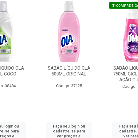
COMPRE E G
ÍQUIDO OLÁ
SABÃO LÍQUIDO OLÁ
SABÃO LÍQ
L COCO
500ML ORIGINAL
750ML CICL
AÇÃO CU
o: 38484
Código: 37125
Código:
u login ou
Faça seu login ou
Faça seu 
re-se para
cadastre-se para
cadastre-
preços e
ver preços e
ver pre