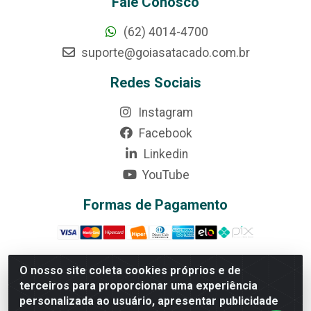
Fale Conosco
(62) 4014-4700
suporte@goiasatacado.com.br
Redes Sociais
Instagram
Facebook
Linkedin
YouTube
Formas de Pagamento
O nosso site coleta cookies próprios e de
terceiros para proporcionar uma experiência
Rede Brasil - Avenida Universitária, nº 3860, Jardim das
personalizada ao usuário, apresentar publicidade
Américas II Etapa - Anápolis/GO - CEP 75070-415 -