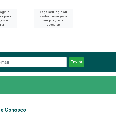
login ou
Faça seu login ou
Faça seu log
se para
cadastre-se para
cadastre-se 
ços e
ver preços e
ver preços
rar
comprar
comprar
le Conosco