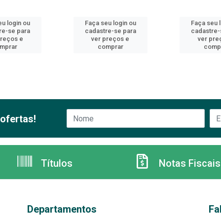
u login ou
Faça seu login ou
Faça seu 
re-se para
cadastre-se para
cadastre-
preços e
ver preços e
ver pre
mprar
comprar
comp
ofertas!
Títulos
Notas Fiscais
Departamentos
Fa