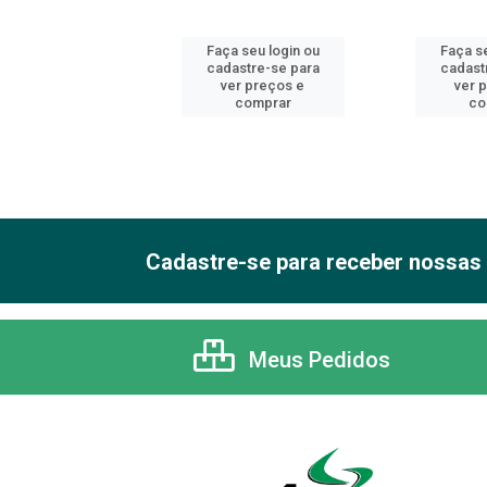
 seu login ou
Faça seu login ou
Faça se
astre-se para
cadastre-se para
cadast
er preços e
ver preços e
ver 
comprar
comprar
co
Cadastre-se para receber nossas 
Meus Pedidos