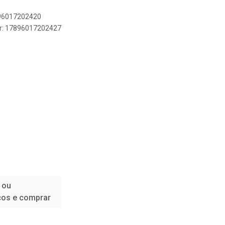
896017202420
er: 17896017202427
 ou
ços e comprar