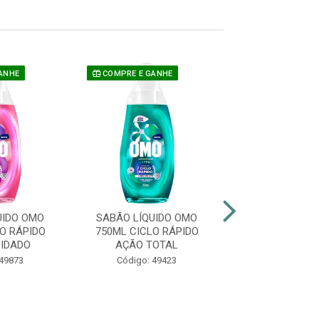
ANHE
COMPRE E GANHE
COMPRE E GAN
UIDO OMO
SABÃO LÍQUIDO OMO
SABÃO LÍQUI
O RÁPIDO
750ML CICLO RÁPIDO
750ML CICLO 
IDADO
AÇÃO TOTAL
AÇÃO ANTI
 49873
Código: 49423
Código: 49