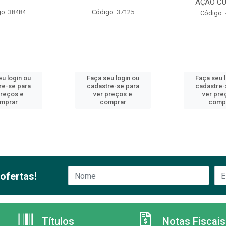
AÇÃO CU
o: 38484
Código: 37125
Código:
u login ou
Faça seu login ou
Faça seu 
re-se para
cadastre-se para
cadastre-
preços e
ver preços e
ver pre
mprar
comprar
comp
ofertas!
Títulos
Notas Fiscais