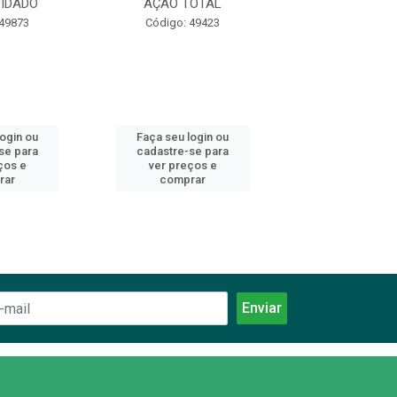
IDADO
AÇÃO TOTAL
AÇÃO ANTI
 49873
Código: 49423
Código: 49
login ou
Faça seu login ou
Faça seu log
se para
cadastre-se para
cadastre-se 
ços e
ver preços e
ver preços
rar
comprar
comprar