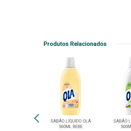
Produtos Relacionados
E E GANHE
 LÍQUIDO OMO
SABÃO LÍQUIDO OLÁ
SABÃO L
 CICLO RÁPIDO
500ML BEBE
500M