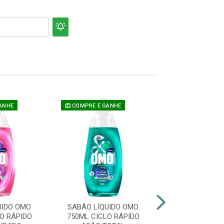
ANHE
COMPRE E GANHE
COMPRE E GAN
UIDO OMO
SABÃO LÍQUIDO OMO
SABÃO LÍQUI
O RÁPIDO
750ML CICLO RÁPIDO
750ML CICLO 