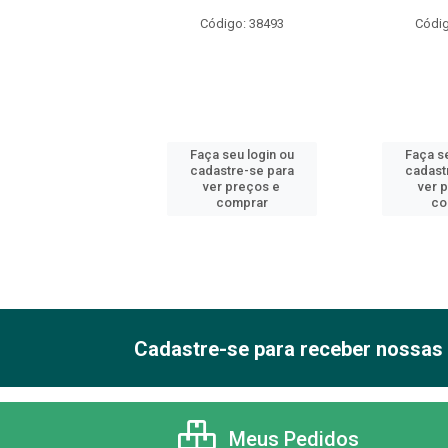
O ANTIODOR
Código: 38493
Códig
digo: 49872
 seu login ou
Faça seu login ou
Faça se
astre-se para
cadastre-se para
cadast
er preços e
ver preços e
ver 
comprar
comprar
co
Cadastre-se para receber nossas 
Meus Pedidos