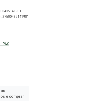
7500435141981
er: 27500435141981
 - P&G
 ou
ços e comprar