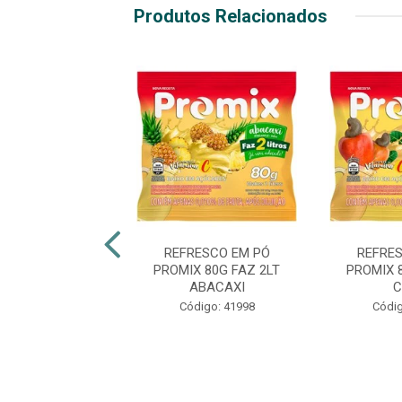
Produtos Relacionados
RESCO EM PÓ
REFRESCO EM PÓ
REFRE
X 80G FAZ 2LT
PROMIX 80G FAZ 2LT
PROMIX 
MANGA
ABACAXI
C
digo: 42003
Código: 41998
Códig