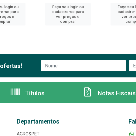
u login ou
Faça seu login ou
Faça seu 
re-se para
cadastre-se para
cadastre-
preços e
ver preços e
ver pre
mprar
comprar
comp
ofertas!
Títulos
Notas Fiscais
Departamentos
Fa
AGRO&PET