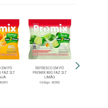
 EM PÓ
REFRESCO EM PÓ
REFRESCO E
 FAZ 2LT
PROMIX 80G FAZ 2LT
PROMIX 80G F
NJA
LIMÃO
MANGA
 42001
Código: 42002
Código: 42