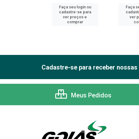
 seu login ou
Faça seu login ou
Faça se
astre-se para
cadastre-se para
cadast
er preços e
ver preços e
ver 
comprar
comprar
co
Cadastre-se para receber nossas 
Meus Pedidos