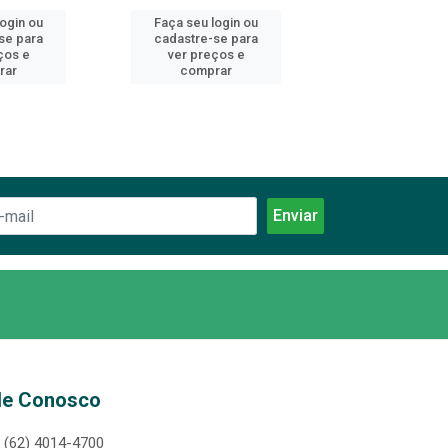
login ou
Faça seu login ou
Faça seu log
se para
cadastre-se para
cadastre-se 
ços e
ver preços e
ver preços
rar
comprar
comprar
le Conosco
(62) 4014-4700