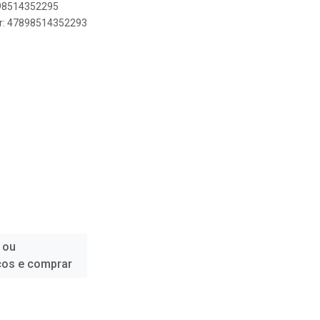
898514352295
er: 47898514352293
 ou
ços e comprar