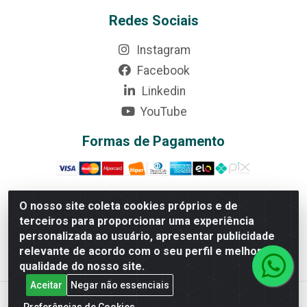
Redes Sociais
Instagram
Facebook
Linkedin
YouTube
Formas de Pagamento
O nosso site coleta cookies próprios e de
terceiros para proporcionar uma experiência
Rede Brasil - Avenida Universitária, nº 3860, Jardim das
personalizada ao usuário, apresentar publicidade
Américas II Etapa - Anápolis/GO - CEP 75070-415 -
relevante de acordo com o seu perfil e melhorar a
CNPJ 07.728.073/0002-24
qualidade do nosso site.
Aceitar
Negar não essenciais
Preferências de Cookies