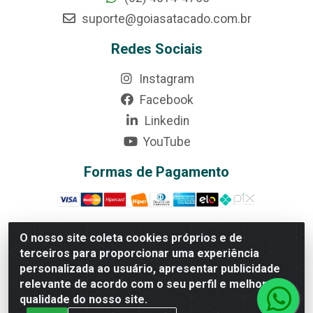
suporte@goiasatacado.com.br
Redes Sociais
Instagram
Facebook
Linkedin
YouTube
Formas de Pagamento
O nosso site coleta cookies próprios e de
terceiros para proporcionar uma experiência
Rede Brasil - Avenida Universitária, nº 3860, Jardim das
personalizada ao usuário, apresentar publicidade
Américas II Etapa - Anápolis/GO - CEP 75070-415 -
relevante de acordo com o seu perfil e melhorar a
CNPJ 07.728.073/0002-24
qualidade do nosso site.