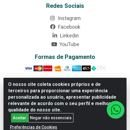
Redes Sociais
Instagram
Facebook
Linkedin
YouTube
Formas de Pagamento
O nosso site coleta cookies próprios e de
terceiros para proporcionar uma experiência
Rede Brasil - Avenida Universitária, nº 3860, Jardim das
personalizada ao usuário, apresentar publicidade
Américas II Etapa - Anápolis/GO - CEP 75070-415 -
relevante de acordo com o seu perfil e melhorar a
CNPJ 07.728.073/0002-24
qualidade do nosso site.
Aceitar
Negar não essenciais
Preferências de Cookies