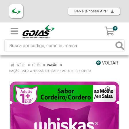
Baixe já nosso APP
0
VOLTAR
INÍCIO
PETS
RAÇÃO
RAÇÃO GATO WHISKAS 85G SACHE ADULTO CORDEIRO