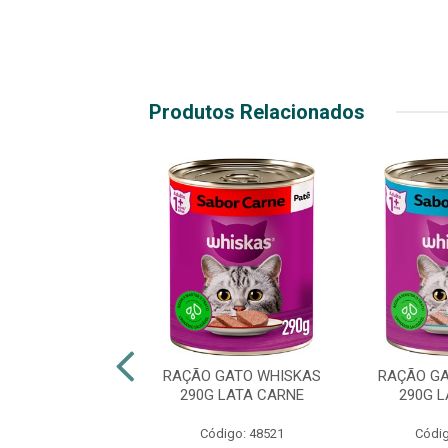
Produtos Relacionados
 CÃO PEDIGREE
RAÇÃO GATO WHISKAS
RAÇÃO GA
 LATA ADULTO
290G LATA CARNE
290G 
CARNE
Código: 48521
Códig
digo: 48500