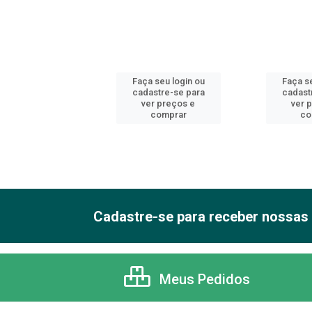
 seu login ou
Faça seu login ou
Faça se
astre-se para
cadastre-se para
cadast
er preços e
ver preços e
ver 
comprar
comprar
co
Cadastre-se para receber nossas 
Meus Pedidos