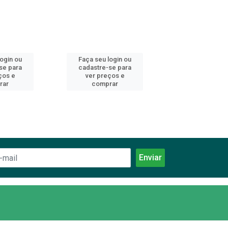
login ou
Faça seu login ou
Faça seu log
se para
cadastre-se para
cadastre-se 
ços e
ver preços e
ver preços
rar
comprar
comprar