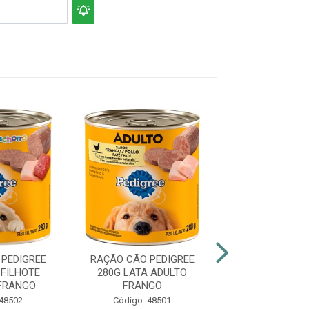
PEDIGREE
RAÇÃO CÃO PEDIGREE
RAÇÃO CÃO PE
 FILHOTE
280G LATA ADULTO
280G LATA A
FRANGO
FRANGO
CARNE
 48502
Código: 48501
Código: 48