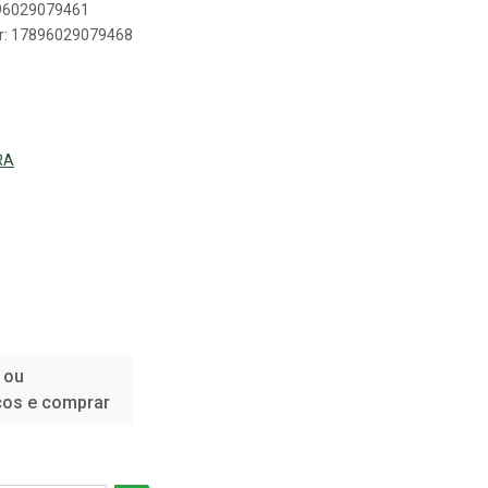
896029079461
er: 17896029079468
RA
 ou
ços e comprar