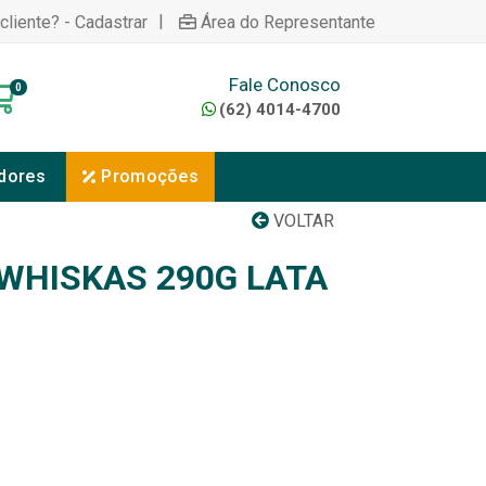
|
cliente? - Cadastrar
Área do Representante
Fale Conosco
0
(62) 4014-4700
dores
Promoções
VOLTAR
WHISKAS 290G LATA