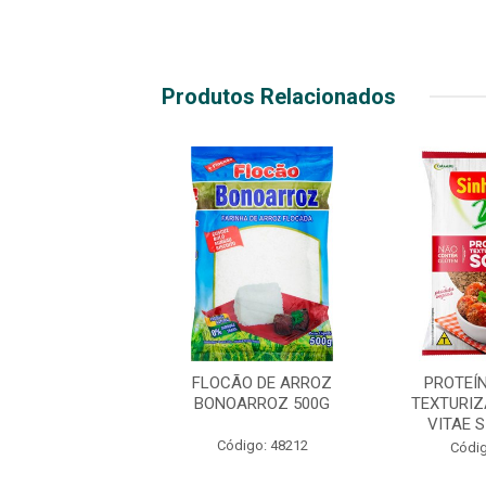
Produtos Relacionados
EÍNA DE SOJA
FLOCÃO DE ARROZ
PROTEÍ
RIZADA ESCURA
BONOARROZ 500G
TEXTURI
E SINHÁ 400G
VITAE 
Código: 48212
digo: 22184
Códig