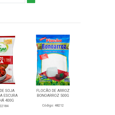
DE SOJA
FLOCÃO DE ARROZ
PROTEÍNA DE
A ESCURA
BONOARROZ 500G
TEXTURIZADA 
HÁ 400G
VITAE SINHÁ
Código: 48212
 22184
Código: 22