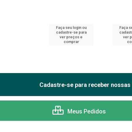
 seu login ou
Faça seu login ou
Faça se
astre-se para
cadastre-se para
cadast
er preços e
ver preços e
ver 
comprar
comprar
co
Cadastre-se para receber nossas 
Meus Pedidos