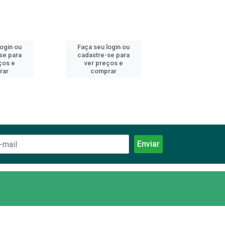
login ou
Faça seu login ou
Faça seu log
se para
cadastre-se para
cadastre-se 
ços e
ver preços e
ver preços
rar
comprar
comprar