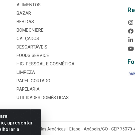
ALIMENTOS
Re
BAZAR
BEBIDAS
BOMBONIERE
CALÇADOS
DESCARTÁVEIS
FOODS SERVICE
Fo
HIG. PESSOAL E COSMÉTICA
LIMPEZA
PAPEL CORTADO
PAPELARIA
UTILIDADES DOMÉSTICAS
para
io, apresentar
elhorar a
tária, nº 3860, Jardim das Américas II Etapa - Anápolis/GO - CEP 7507