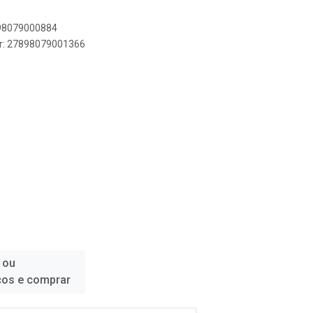
898079000884
er: 27898079001366
 ou
ços e comprar