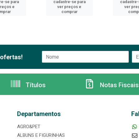
re-se para
cadastre-se para
cadastre-
preços e
ver preços e
ver pre
mprar
comprar
comp
ofertas!
Títulos
Notas Fiscais
Departamentos
Fa
AGRO&PET
ALBUNS E FIGURINHAS