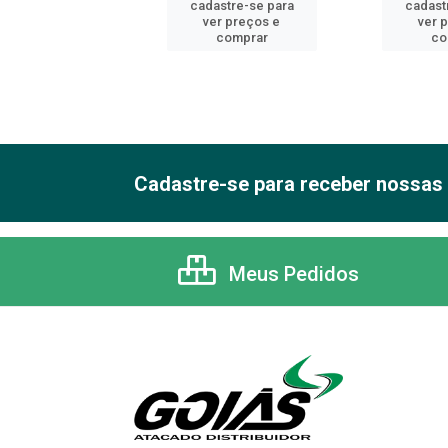
astre-se para
cadastre-se para
cadast
er preços e
ver preços e
ver 
comprar
comprar
co
Cadastre-se para receber nossas 
Meus Pedidos