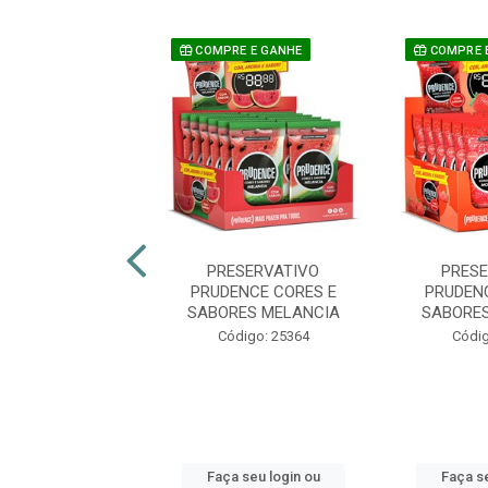
E E GANHE
COMPRE E GANHE
COMPRE 
ESERVATIVO
PRESERVATIVO
PRES
ENCE CORES E
PRUDENCE CORES E
PRUDEN
ES TUTI FRUTI
SABORES MELANCIA
SABORE
digo: 25363
Código: 25364
Códig
 seu login ou
Faça seu login ou
Faça se