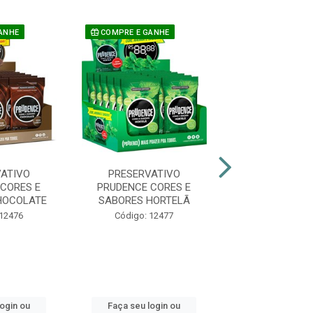
ANHE
COMPRE E GANHE
COMPRE E GAN
ATIVO
PRESERVATIVO
PRESERVAT
CORES E
PRUDENCE CORES E
PRUDENCE CO
HOCOLATE
SABORES HORTELÃ
SABORES TUTI
 12476
Código: 12477
Código: 25
login ou
Faça seu login ou
Faça seu log