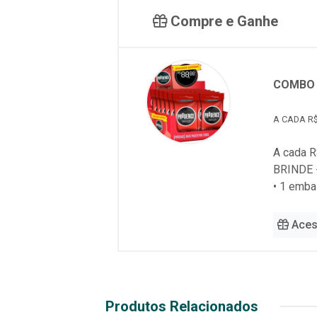
Compre e Ganhe
COMBO 
A CADA R$
A cada R
BRINDE 
• 1 emb
Aces
Produtos Relacionados