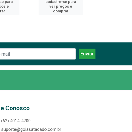
se para
cadastre-se para
cadastre-se 
ços e
ver preços e
ver preços
rar
comprar
comprar
le Conosco
(62) 4014-4700
suporte@goiasatacado.com.br