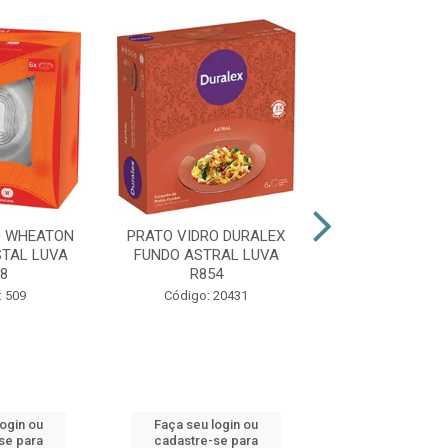
O WHEATON
PRATO VIDRO DURALEX
PRATO VIDRO 
TAL LUVA
FUNDO ASTRAL LUVA
FUNDO CRYSTA
8
R854
Código: 9
: 509
Código: 20431
login ou
Faça seu login ou
Faça seu log
se para
cadastre-se para
cadastre-se 