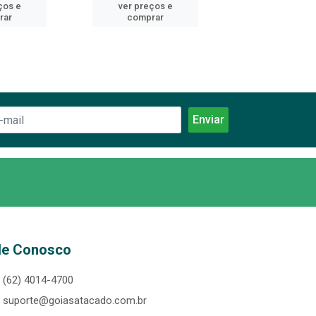
ços e
ver preços e
ver preços
rar
comprar
comprar
le Conosco
(62) 4014-4700
suporte@goiasatacado.com.br