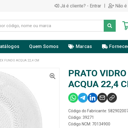
|
Já é cliente? - Entrar
Não é 
atálogos
Quem Somos
Marcas
Fornece
EX FUNDO ACQUA 22,4 CM
PRATO VIDRO
ACQUA 22,4 
Código do Fabricante: 5829020
Código: 39271
Código NCM: 70134900