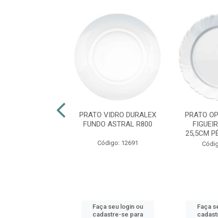
VIDRO WHEATON
PRATO VIDRO DURALEX
PRATO OP
CRYSTAL R2739
FUNDO ASTRAL R800
FIGUEI
25,5CM P
ódigo: 965
Código: 12691
Códig
 seu login ou
Faça seu login ou
Faça se
astre-se para
cadastre-se para
cadast