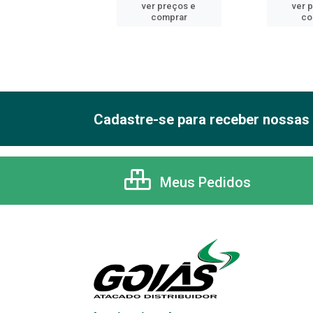
er preços e
ver preços e
ver 
comprar
comprar
co
Cadastre-se para receber nossas 
Meus Pedidos