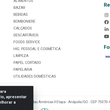
ALIMENTOS
Re
BAZAR
BEBIDAS
BOMBONIERE
CALÇADOS
DESCARTÁVEIS
FOODS SERVICE
Fo
HIG. PESSOAL E COSMÉTICA
LIMPEZA
PAPEL CORTADO
PAPELARIA
UTILIDADES DOMÉSTICAS
para
io, apresentar
elhorar a
tária, nº 3860, Jardim das Américas II Etapa - Anápolis/GO - CEP 7507