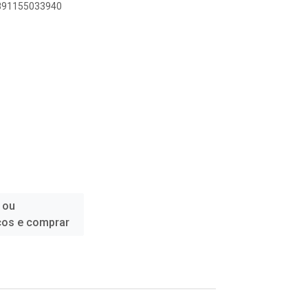
7891155033940
 ou
ços e comprar