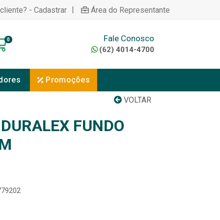
|
cliente? - Cadastrar
Área do Representante
Fale Conosco
0
(62) 4014-4700
dores
Promoções
VOLTAR
 DURALEX FUNDO
CM
0779202