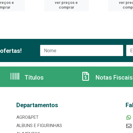
preços e
ver preços e
ver pre
mprar
comprar
comp
ofertas!
Títulos
Notas Fiscais
Departamentos
Fa
AGRO&PET
ALBUNS E FIGURINHAS