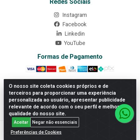
Redes Sociais
Instagram
Facebook
Linkedin
YouTube
Formas de Pagamento
O nosso site coleta cookies próprios e de
terceiros para proporcionar uma experiência
Rede Brasil - Avenida Universitária, nº 3860, Jardim das
personalizada ao usuário, apresentar publicidade
Américas II Etapa - Anápolis/GO - CEP 75070-415 -
relevante de acordo com o seu perfil e melhorar a
CNPJ 07.728.073/0002-24
qualidade do nosso site.
Aceitar
Negar não essenciais
Preferências de Cookies