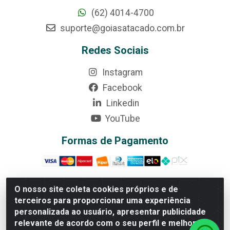
(62) 4014-4700
suporte@goiasatacado.com.br
Redes Sociais
Instagram
Facebook
Linkedin
YouTube
Formas de Pagamento
O nosso site coleta cookies próprios e de
terceiros para proporcionar uma experiência
Rede Brasil - Avenida Universitária, nº 3860, Jardim das
personalizada ao usuário, apresentar publicidade
Américas II Etapa - Anápolis/GO - CEP 75070-415 -
relevante de acordo com o seu perfil e melhorar a
CNPJ 07.728.073/0002-24