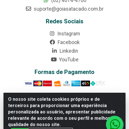
(62) 4014-4700
suporte@goiasatacado.com.br
Redes Sociais
Instagram
Facebook
Linkedin
YouTube
Formas de Pagamento
O nosso site coleta cookies próprios e de
terceiros para proporcionar uma experiência
Rede Brasil - Avenida Universitária, nº 3860, Jardim das
personalizada ao usuário, apresentar publicidade
Américas II Etapa - Anápolis/GO - CEP 75070-415 -
relevante de acordo com o seu perfil e melhorar a
CNPJ 07.728.073/0002-24
qualidade do nosso site.