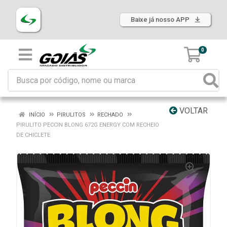
Baixe já nosso APP
0
VOLTAR
INÍCIO
PIRULITOS
RECHADO
PIRULITO PECCIN BLONG 672G ENERGY COM RECHEIO
DE CHICLETE