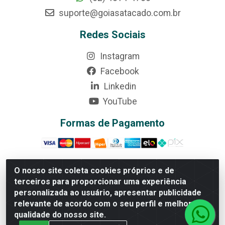
suporte@goiasatacado.com.br
Redes Sociais
Instagram
Facebook
Linkedin
YouTube
Formas de Pagamento
O nosso site coleta cookies próprios e de
terceiros para proporcionar uma experiência
Rede Brasil - Avenida Universitária, nº 3860, Jardim das
personalizada ao usuário, apresentar publicidade
Américas II Etapa - Anápolis/GO - CEP 75070-415 -
relevante de acordo com o seu perfil e melhorar a
CNPJ 07.728.073/0002-24
qualidade do nosso site.