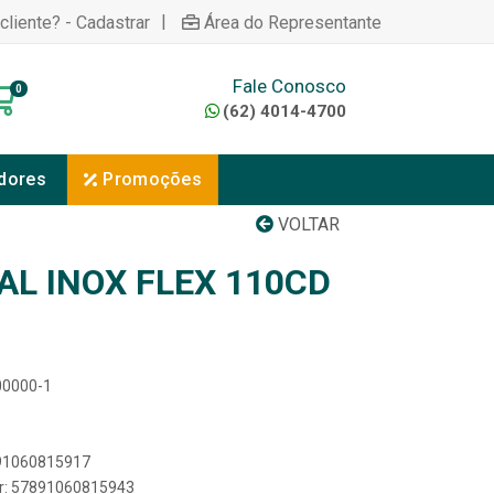
|
cliente? - Cadastrar
Área do Representante
Fale Conosco
0
(62) 4014-4700
dores
Promoções
VOLTAR
AL INOX FLEX 110CD
00000-1
891060815917
er: 57891060815943