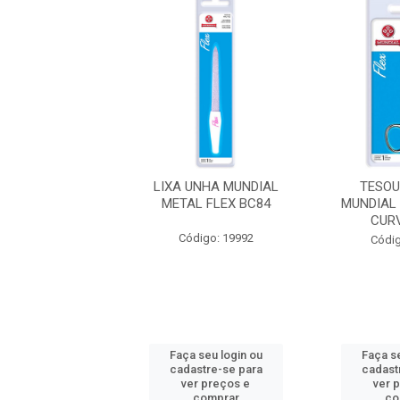
TADOR UNHA
LIXA UNHA MUNDIAL
TESOU
L 158CD GRANDE
METAL FLEX BC84
MUNDIAL
FLEX BC
CUR
Código: 19992
digo: 19994
Códig
 seu login ou
Faça seu login ou
Faça se
astre-se para
cadastre-se para
cadast
er preços e
ver preços e
ver 
comprar
comprar
co