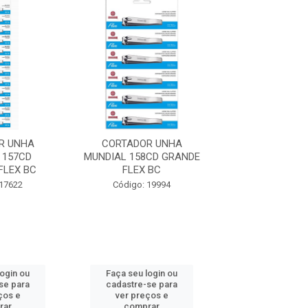
R UNHA
CORTADOR UNHA
LIXA UNHA M
 157CD
MUNDIAL 158CD GRANDE
METAL FLEX
FLEX BC
FLEX BC
Código: 19
 17622
Código: 19994
login ou
Faça seu login ou
Faça seu log
se para
cadastre-se para
cadastre-se 
ços e
ver preços e
ver preços
rar
comprar
comprar