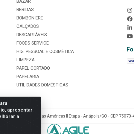
BAZAR
BEBIDAS
BOMBONIERE
CALÇADOS
DESCARTÁVEIS
FOODS SERVICE
Fo
HIG. PESSOAL E COSMÉTICA
LIMPEZA
PAPEL CORTADO
PAPELARIA
UTILIDADES DOMÉSTICAS
para
io, apresentar
elhorar a
tária, nº 3860, Jardim das Américas II Etapa - Anápolis/GO - CEP 7507