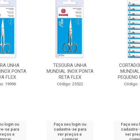
RA UNHA
TESOURA UNHA
CORTADO
 INOX PONTA
MUNDIAL INOX PONTA
MUNDIAL
VA FLEX
RETA FLEX
PEQUENO 
o: 19996
Código: 25522
Código:
u login ou
Faça seu login ou
Faça seu 
re-se para
cadastre-se para
cadastre-
preços e
ver preços e
ver pre
mprar
comprar
comp