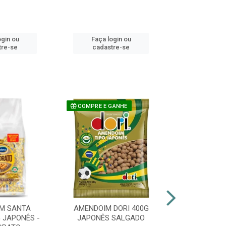
ogin ou
Faça login ou
Faça lo
tre-se
cadastre-se
cadast
COMPRE E GANHE
M SANTA
AMENDOIM DORI 400G
PIRULITO 
 JAPONÊS -
JAPONÊS SALGADO
FLOPITO CO