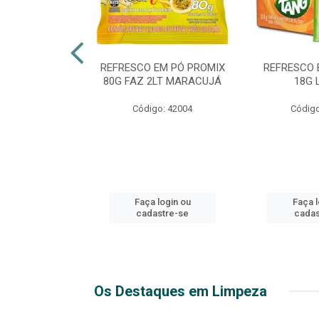
ICO EXTRA
REFRESCO EM PÓ PROMIX
REFRESCO 
 2LT PET
80G FAZ 2LT MARACUJÁ
18G 
o: 51271
Código: 42004
Código
login ou
Faça login ou
Faça l
stre-se
cadastre-se
cadas
Os Destaques em Limpeza