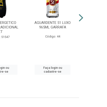
NERGETICO
AGUARDENTE 51 LUXO
ENERGÉTI
RADICIONAL
965ML GARRAFA
POWER 2
ET
Código: 44
Código:
: 51547
ogin ou
Faça login ou
Faça lo
tre-se
cadastre-se
cadast