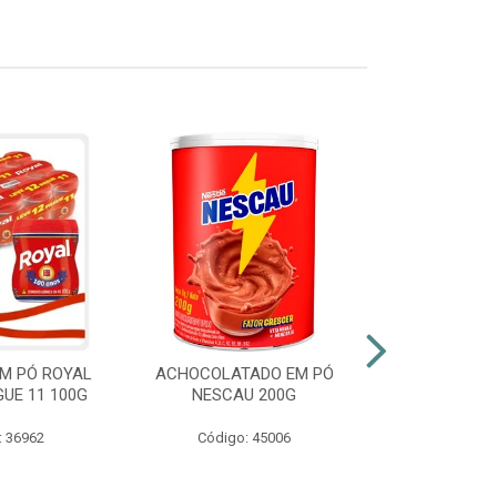
M PÓ ROYAL
ACHOCOLATADO EM PÓ
AZEITE EXT
GUE 11 100G
NESCAU 200G
GALLO VID
: 36962
Código: 45006
Código: