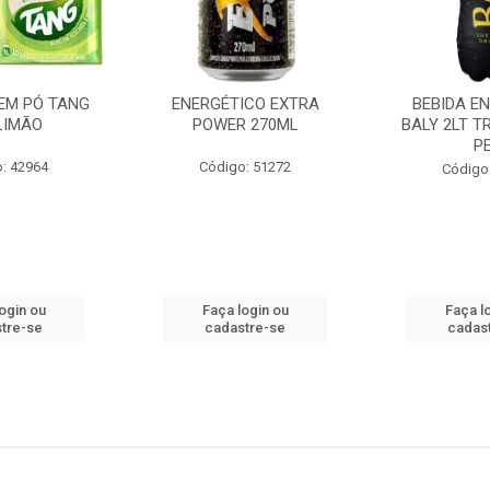
EM PÓ TANG
ENERGÉTICO EXTRA
BEBIDA E
LIMÃO
POWER 270ML
BALY 2LT T
P
: 42964
Código: 51272
Código
ogin ou
Faça login ou
Faça l
tre-se
cadastre-se
cadas