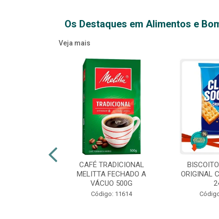
Os Destaques em Alimentos e Bo
Veja mais
XTRA VIRGEM
CAFÉ TRADICIONAL
BISCOIT
IDRO 500ML
MELITTA FECHADO A
ORIGINAL 
VÁCUO 500G
2
o: 14709
Código: 11614
Código