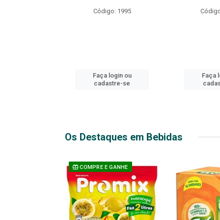
R EXPLOSIVO
Código: 1995
Código
o: 49916
login ou
Faça login ou
Faça l
stre-se
cadastre-se
cadas
Os Destaques em Bebidas
 GANHE
COMPRE E GANHE