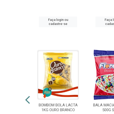
login ou
Faça login ou
Faça l
stre-se
cadastre-se
cadas
 FLORESTLA
BOMBOM BOLA LACTA
BALA MACI
ORACAO 300G
1KG OURO BRANCO
500G 