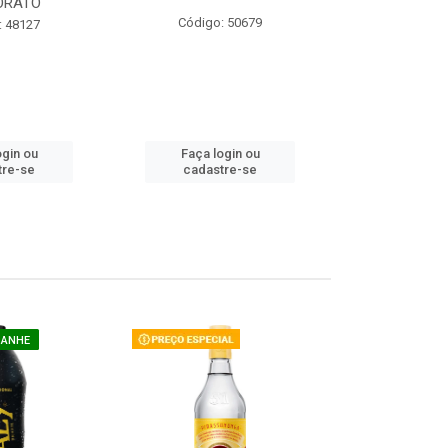
ORATO
COM ACUCAR
Código: 50679
: 48127
Código:
ogin ou
Faça login ou
Faça lo
tre-se
cadastre-se
cadast
GANHE
COMPRE E G