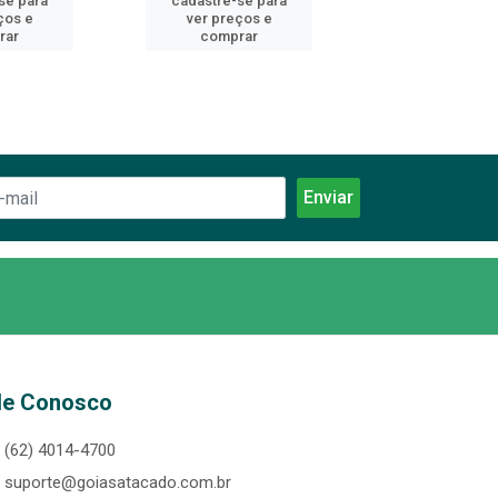
se para
cadastre-se para
cadastre-se 
ços e
ver preços e
ver preços
rar
comprar
comprar
le Conosco
(62) 4014-4700
suporte@goiasatacado.com.br