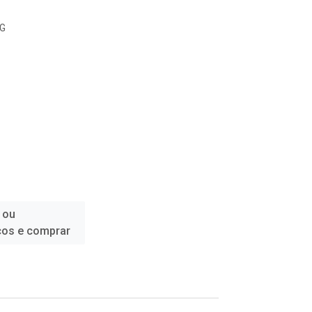
5G
 ou
ços e comprar