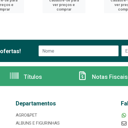
re-se para
cadastre-se para
cadastre-
preços e
ver preços e
ver pre
mprar
comprar
comp
ofertas!
Títulos
Notas Fiscais
Departamentos
Fa
AGRO&PET
ALBUNS E FIGURINHAS