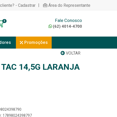
|
cliente? - Cadastrar
Área do Representante
Fale Conosco
0
(62) 4014-4700
dores
Promoções
VOLTAR
 TAC 14,5G LARANJA
898024398790
er: 17898024398797