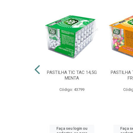
HA TIC TAC 38G
PASTILHA TIC TAC 14,5G
PASTILHA 
A FRESH SEM
MENTA
FR
ACUCAR
Código: 43799
Códig
digo: 50321
 seu login ou
Faça seu login ou
Faça se