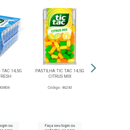
 TAC 14,5G
PASTILHA TIC TAC 14,5G
PASTILHA TIC 
FRESH
CITRUS MIX
MENTA FRES
ACUCA
 43804
Código: 46243
Código: 50
login ou
Faça seu login ou
Faça seu log