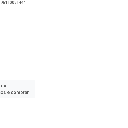
7896110091444
 ou
ços e comprar