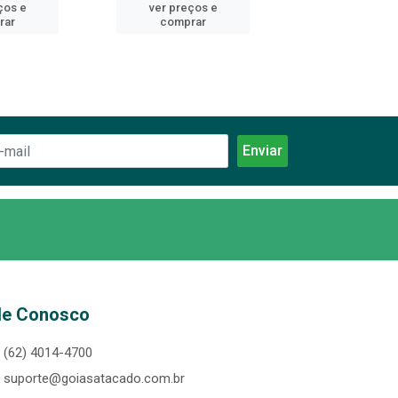
ços e
ver preços e
ver preços
rar
comprar
comprar
le Conosco
(62) 4014-4700
suporte@goiasatacado.com.br