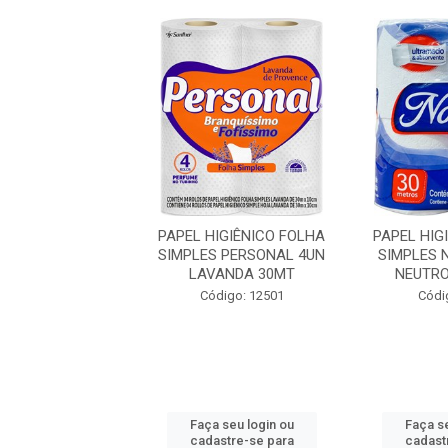
IGIENICO FOLHA
PAPEL HIGIÊNICO FOLHA
PAPEL HIG
S NOTAVEL 8UN
SIMPLES PERSONAL 4UN
SIMPLES 
0MT ROLÃO
LAVANDA 30MT
NEUTRO
digo: 45016
Código: 12501
Códi
 seu login ou
Faça seu login ou
Faça se
astre-se para
cadastre-se para
cadast