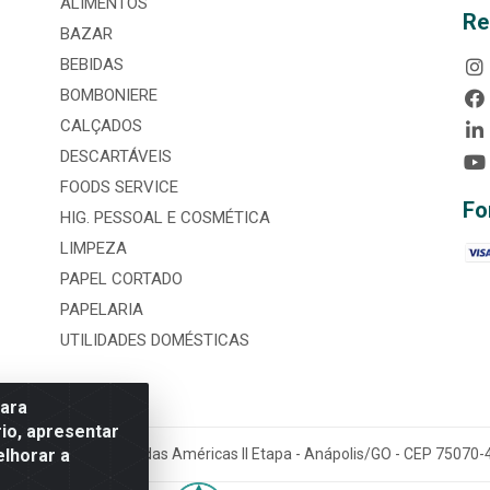
ALIMENTOS
Re
BAZAR
BEBIDAS
BOMBONIERE
CALÇADOS
DESCARTÁVEIS
FOODS SERVICE
Fo
HIG. PESSOAL E COSMÉTICA
LIMPEZA
PAPEL CORTADO
PAPELARIA
UTILIDADES DOMÉSTICAS
para
io, apresentar
elhorar a
tária, nº 3860, Jardim das Américas II Etapa - Anápolis/GO - CEP 7507