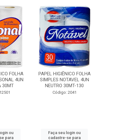
NICO FOLHA
PAPEL HIGIÊNICO FOLHA
PAPEL HIGIENI
SONAL 4UN
SIMPLES NOTAVEL 4UN
SIMPLES NOTA
 30MT
NEUTRO 30MT-130
300MT RO
 12501
Código: 2041
Código: 45
login ou
Faça seu login ou
Faça seu log
se para
cadastre-se para
cadastre-se 