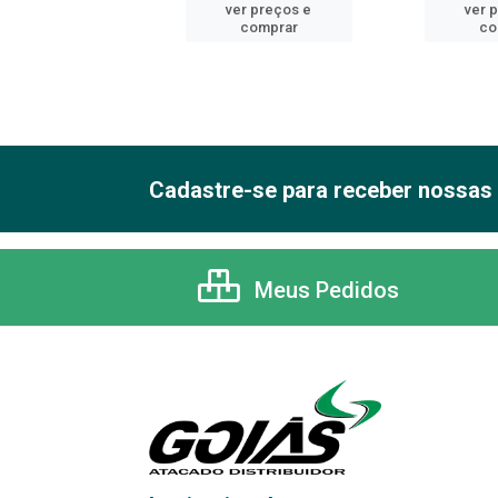
er preços e
ver preços e
ver 
comprar
comprar
co
Cadastre-se para receber nossas 
Meus Pedidos