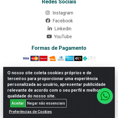
Redes Sociais
Instagram
Facebook
Linkedin
YouTube
Formas de Pagamento
O nosso site coleta cookies próprios e de
terceiros para proporcionar uma experiência
Rede Brasil - Avenida Universitária, nº 3860, Jardim das
personalizada ao usuário, apresentar publicidade
Américas II Etapa - Anápolis/GO - CEP 75070-415 -
relevante de acordo com o seu perfil e melhorar a
CNPJ 07.728.073/0002-24
qualidade do nosso site.
Aceitar
Negar não essenciais
Preferências de Cookies