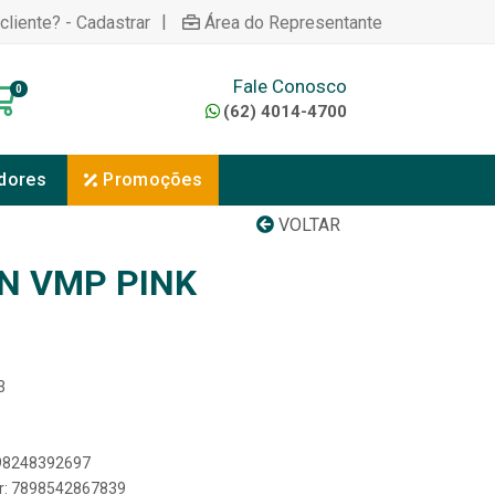
|
cliente? - Cadastrar
Área do Representante
Fale Conosco
0
(62) 4014-4700
dores
Promoções
VOLTAR
N VMP PINK
3
898248392697
er: 7898542867839