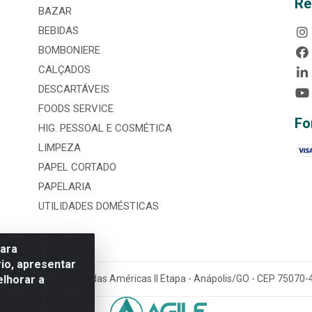
Re
BAZAR
BEBIDAS
BOMBONIERE
CALÇADOS
DESCARTÁVEIS
FOODS SERVICE
Fo
HIG. PESSOAL E COSMÉTICA
LIMPEZA
PAPEL CORTADO
PAPELARIA
UTILIDADES DOMÉSTICAS
para
io, apresentar
elhorar a
tária, nº 3860, Jardim das Américas II Etapa - Anápolis/GO - CEP 7507