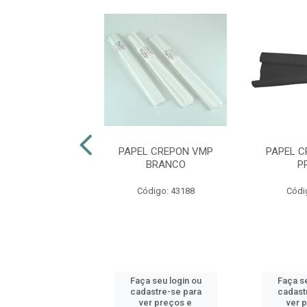
SEDA VMP PRETO
PAPEL CREPON VMP
PAPEL 
R.12008
BRANCO
P
ódigo: 6170
Código: 43188
Códi
 seu login ou
Faça seu login ou
Faça se
astre-se para
cadastre-se para
cadast
er preços e
ver preços e
ver 