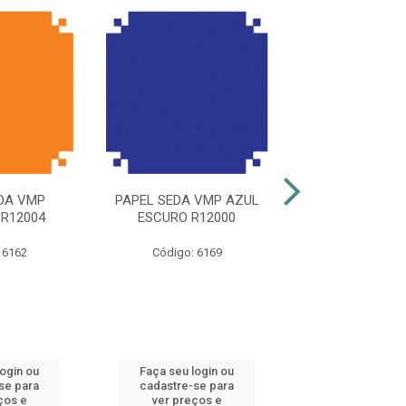
DA VMP
PAPEL SEDA VMP AZUL
PAPEL SEDA VM
R12004
ESCURO R12000
R.12008
 6162
Código: 6169
Código: 61
login ou
Faça seu login ou
Faça seu log
se para
cadastre-se para
cadastre-se 
ços e
ver preços e
ver preços