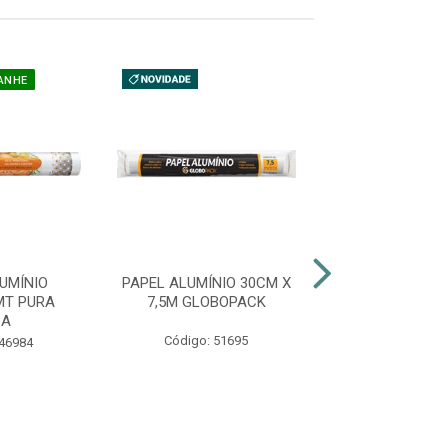
ANHE
UMÍNIO
PAPEL ALUMÍNIO 30CM X
PAPEL ALUMÍNI
MT PURA
7,5M GLOBOPACK
WYDA
SA
Código: 51695
Código: 54
 46984