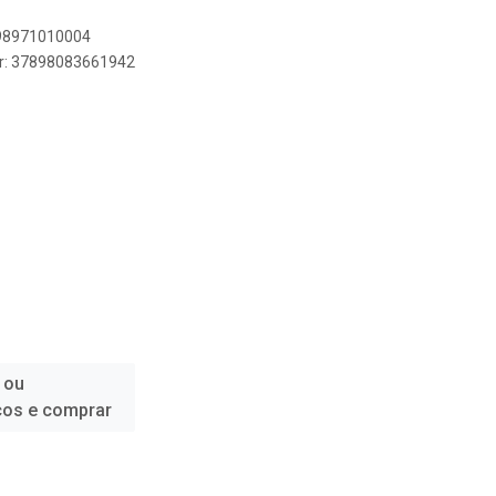
898971010004
er: 37898083661942
 ou
ços e comprar