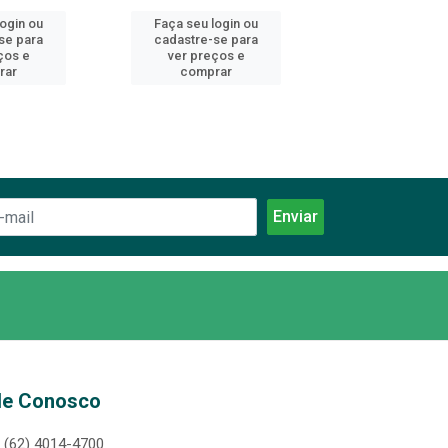
login ou
Faça seu login ou
Faça seu log
se para
cadastre-se para
cadastre-se 
ços e
ver preços e
ver preços
rar
comprar
comprar
le Conosco
(62) 4014-4700