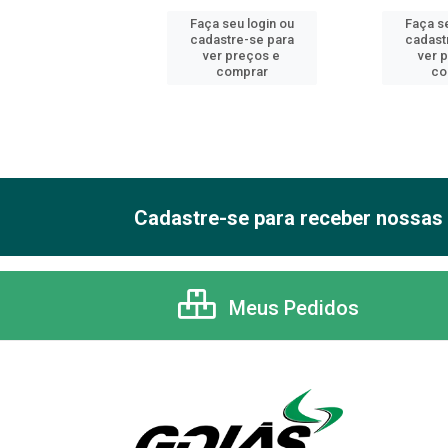
 seu login ou
Faça seu login ou
Faça se
astre-se para
cadastre-se para
cadast
er preços e
ver preços e
ver 
comprar
comprar
co
Cadastre-se para receber nossas 
Meus Pedidos