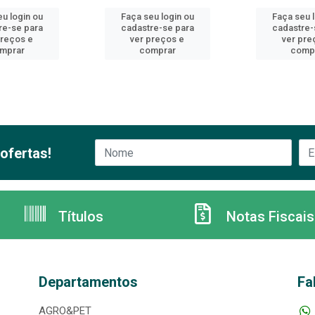
u login ou
Faça seu login ou
Faça seu 
re-se para
cadastre-se para
cadastre-
preços e
ver preços e
ver pre
mprar
comprar
comp
ofertas!
Títulos
Notas Fiscais
Departamentos
Fa
AGRO&PET