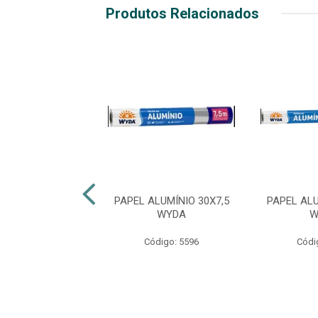
Produtos Relacionados
LUMÍNIO 30X4,0
PAPEL ALUMÍNIO 30X7,5
PAPEL ALU
WYDA
WYDA
W
ódigo: 5490
Código: 5596
Códi