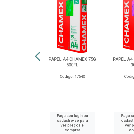
A4 CHAMEX 90GR
PAPEL A4 CHAMEX 75G
PAPEL A4
50FL BCO
500FL
3
digo: 45055
Código: 17540
Códig
 seu login ou
Faça seu login ou
Faça se
astre-se para
cadastre-se para
cadast
er preços e
ver preços e
ver 
comprar
comprar
co