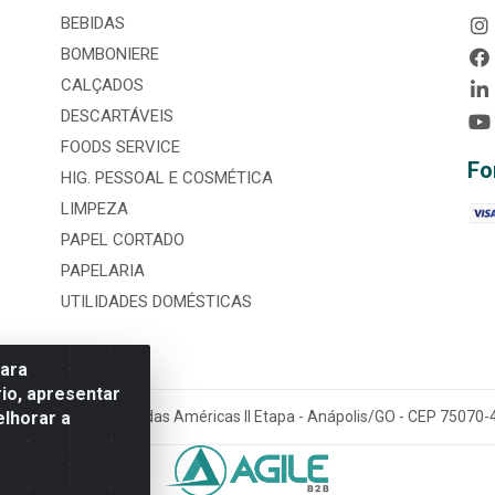
BEBIDAS
BOMBONIERE
CALÇADOS
DESCARTÁVEIS
FOODS SERVICE
Fo
HIG. PESSOAL E COSMÉTICA
LIMPEZA
PAPEL CORTADO
PAPELARIA
UTILIDADES DOMÉSTICAS
para
io, apresentar
elhorar a
tária, nº 3860, Jardim das Américas II Etapa - Anápolis/GO - CEP 7507