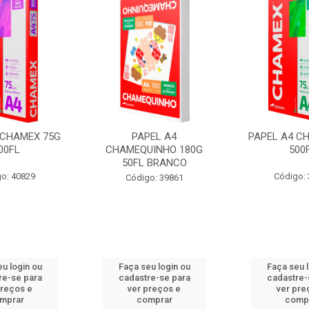
 CHAMEX 75G
PAPEL A4
PAPEL A4 C
00FL
CHAMEQUINHO 180G
500
50FL BRANCO
o: 40829
Código:
Código: 39861
u login ou
Faça seu login ou
Faça seu 
re-se para
cadastre-se para
cadastre-
preços e
ver preços e
ver pre
mprar
comprar
comp