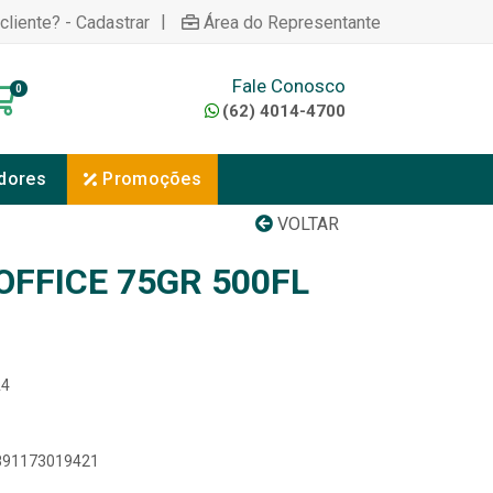
|
cliente? - Cadastrar
Área do Representante
Fale Conosco
0
(62) 4014-4700
dores
Promoções
VOLTAR
OFFICE 75GR 500FL
A4
7891173019421