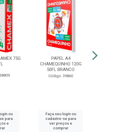
HAMEX 75G
PAPEL A4
PAPEL A4 CHAM
FL
CHAMEQUINHO 120G
50FL BC
50FL BRANCO
 38809
Código: 45
Código: 39860
login ou
Faça seu login ou
Faça seu log
se para
cadastre-se para
cadastre-se 
ços e
ver preços e
ver preços
rar
comprar
comprar