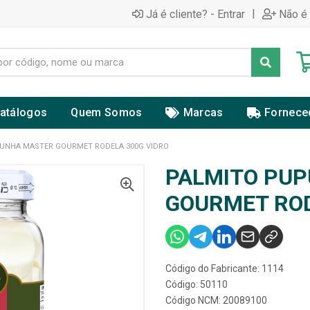
|
Já é cliente? - Entrar
Não é 
atálogos
Quem Somos
Marcas
Fornece
UNHA MASTER GOURMET RODELA 300G VIDRO
PALMITO PU
GOURMET ROD
Código do Fabricante: 1114
Código: 50110
Código NCM: 20089100