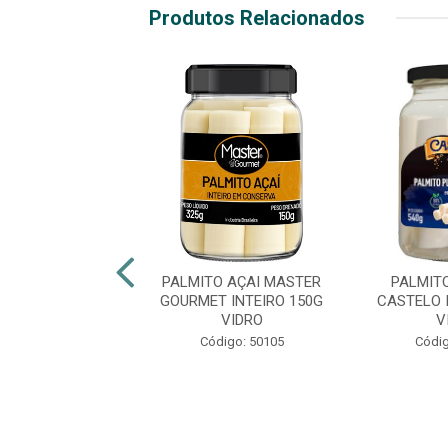
Produtos Relacionados
ITO DE AÇAÍ
PALMITO AÇAI MASTER
PALMIT
IRO AMAZÔNIA
GOURMET INTEIRO 150G
CASTELO 
IDRO 300G
VIDRO
V
ódigo: 6959
Código: 50105
Códig