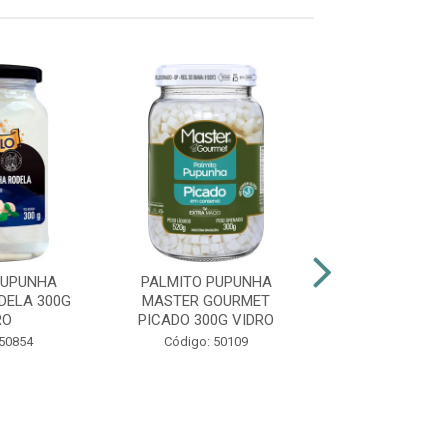
PUPUNHA
PALMITO PUPUNHA
PALMITO DE
DELA 300G
MASTER GOURMET
INTEIRO AMA
RO
PICADO 300G VIDRO
VIDRO 30
 50854
Código: 50109
Código: 69