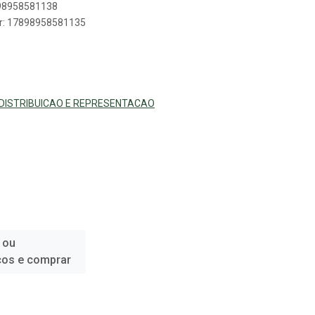
898958581138
er: 17898958581135
ISTRIBUICAO E REPRESENTACAO
 ou
ços e comprar