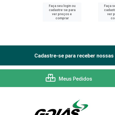
 seu login ou
Faça seu login ou
Faça se
astre-se para
cadastre-se para
cadast
er preços e
ver preços e
ver 
comprar
comprar
co
Cadastre-se para receber nossas 
Meus Pedidos