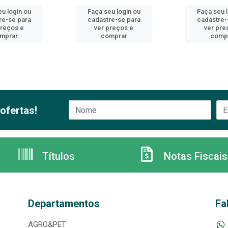
u login ou
Faça seu login ou
Faça seu 
re-se para
cadastre-se para
cadastre-
preços e
ver preços e
ver pre
mprar
comprar
comp
ofertas!
Títulos
Notas Fiscais
Departamentos
Fa
AGRO&PET