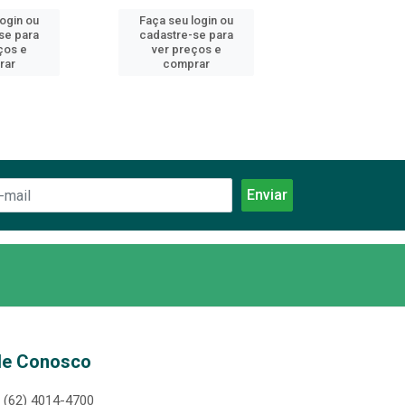
login ou
Faça seu login ou
Faça seu log
se para
cadastre-se para
cadastre-se 
ços e
ver preços e
ver preços
rar
comprar
comprar
le Conosco
(62) 4014-4700