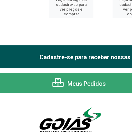
astre-se para
cadastre-se para
cadast
er preços e
ver preços e
ver 
comprar
comprar
co
Cadastre-se para receber nossas 
Meus Pedidos