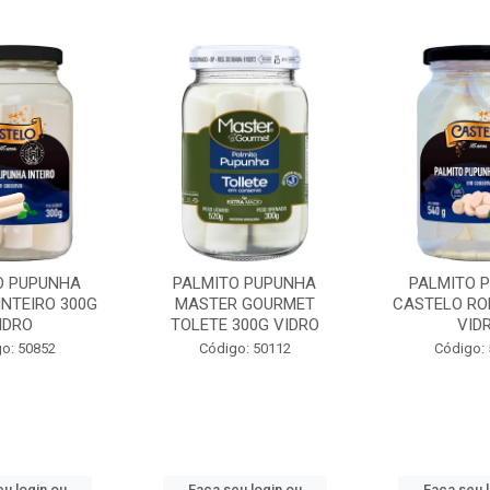
O PUPUNHA
PALMITO PUPUNHA
PALMITO 
INTEIRO 300G
MASTER GOURMET
CASTELO RO
IDRO
TOLETE 300G VIDRO
VID
o: 50852
Código: 50112
Código:
u login ou
Faça seu login ou
Faça seu 