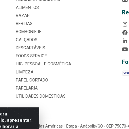
ALIMENTOS
Re
BAZAR
BEBIDAS
BOMBONIERE
CALÇADOS
DESCARTÁVEIS
FOODS SERVICE
Fo
HIG. PESSOAL E COSMÉTICA
LIMPEZA
PAPEL CORTADO
PAPELARIA
UTILIDADES DOMÉSTICAS
para
io, apresentar
elhorar a
tária, nº 3860, Jardim das Américas II Etapa - Anápolis/GO - CEP 7507