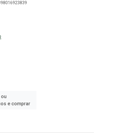
7898016923839
R
 ou
ços e comprar