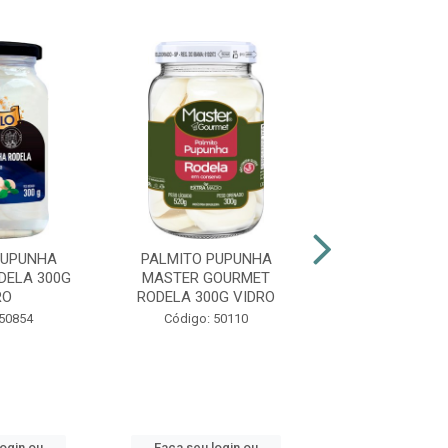
PUPUNHA
PALMITO PUPUNHA
PALMITO PU
DELA 300G
MASTER GOURMET
MASTER GO
RO
RODELA 300G VIDRO
PICADO 300G
 50854
Código: 50110
Código: 50
login ou
Faça seu login ou
Faça seu log