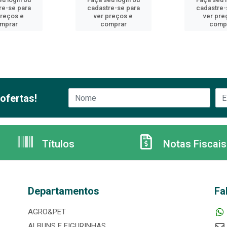
re-se para
cadastre-se para
cadastre-
preços e
ver preços e
ver pre
mprar
comprar
comp
ofertas!
Títulos
Notas Fiscais
Departamentos
Fa
AGRO&PET
ALBUNS E FIGURINHAS