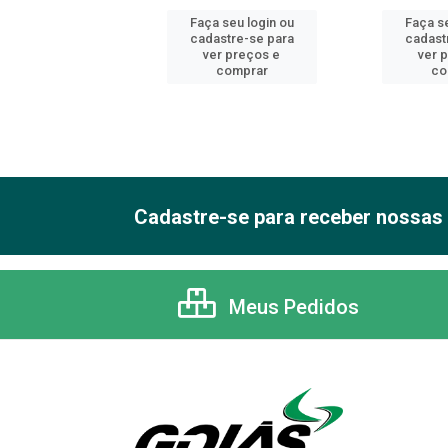
 seu login ou
Faça seu login ou
Faça se
astre-se para
cadastre-se para
cadast
er preços e
ver preços e
ver 
comprar
comprar
co
Cadastre-se para receber nossas 
Meus Pedidos