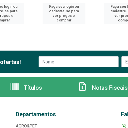
u login ou
Faça seu login ou
Faça seu 
re-se para
cadastre-se para
cadastre-
preços e
ver preços e
ver pre
mprar
comprar
comp
ofertas!
Títulos
Notas Fiscais
Departamentos
Fa
AGRO&PET