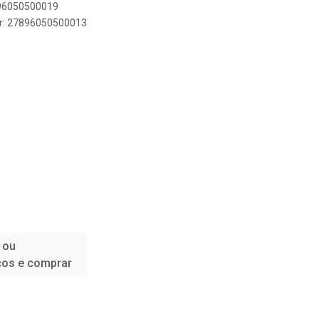
896050500019
er: 27896050500013
 ou
ços e comprar