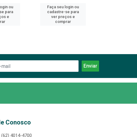
login ou
Faça seu login ou
Faça seu log
se para
cadastre-se para
cadastre-se 
ços e
ver preços e
ver preços
rar
comprar
comprar
le Conosco
(62) 4014-4700