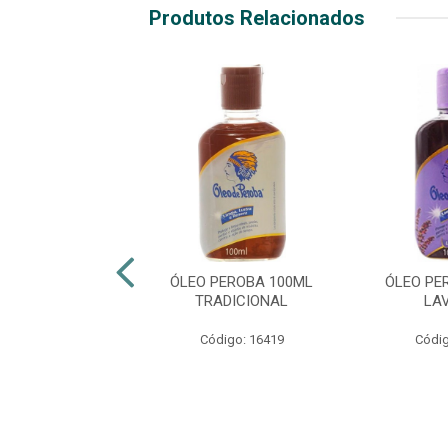
Produtos Relacionados
E E GANHE
TRA MÓVEIS
ÓLEO PEROBA 100ML
ÓLEO PE
AFLOR 220ML
TRADICIONAL
LA
JASMIM
Código: 16419
Códig
digo: 30164