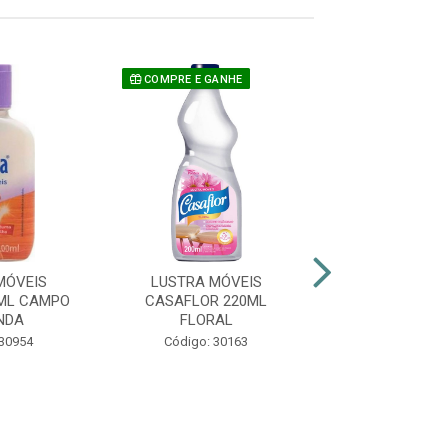
COMPRE E GANHE
COMPRE E GAN
MÓVEIS
LUSTRA MÓVEIS
LUSTRA MÓ
ML CAMPO
CASAFLOR 220ML
CASAFLOR 2
NDA
FLORAL
JASMI
 30954
Código: 30163
Código: 30