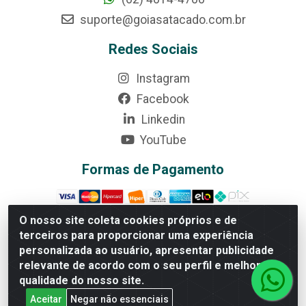
suporte@goiasatacado.com.br
Redes Sociais
Instagram
Facebook
Linkedin
YouTube
Formas de Pagamento
O nosso site coleta cookies próprios e de
terceiros para proporcionar uma experiência
personalizada ao usuário, apresentar publicidade
Rede Brasil - Avenida Universitária, nº 3860, Jardim das
Américas II Etapa - Anápolis/GO - CEP 75070-415 -
relevante de acordo com o seu perfil e melhorar a
CNPJ 07.728.073/0002-24
qualidade do nosso site.
Aceitar
Negar não essenciais