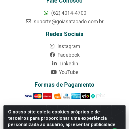
Fale Conosco
(62) 4014-4700
suporte@goiasatacado.com.br
Redes Sociais
Instagram
Facebook
Linkedin
YouTube
Formas de Pagamento
O nosso site coleta cookies próprios e de
terceiros para proporcionar uma experiência
Rede Brasil - Avenida Universitária, nº 3860, Jardim das
personalizada ao usuário, apresentar publicidade
Américas II Etapa - Anápolis/GO - CEP 75070-415 -