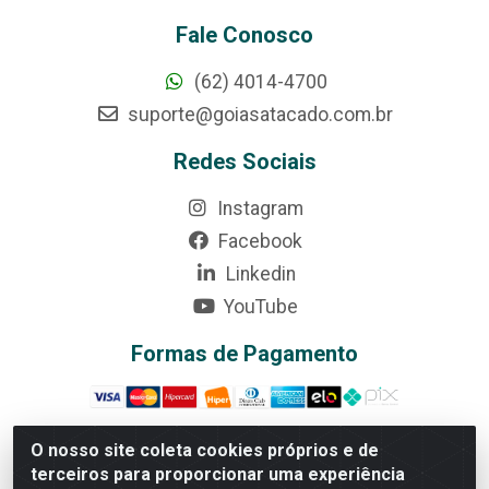
Fale Conosco
(62) 4014-4700
suporte@goiasatacado.com.br
Redes Sociais
Instagram
Facebook
Linkedin
YouTube
Formas de Pagamento
O nosso site coleta cookies próprios e de
terceiros para proporcionar uma experiência
Rede Brasil - Avenida Universitária, nº 3860, Jardim das