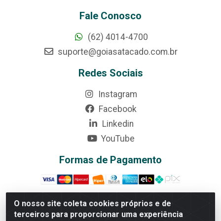
Fale Conosco
(62) 4014-4700
suporte@goiasatacado.com.br
Redes Sociais
Instagram
Facebook
Linkedin
YouTube
Formas de Pagamento
O nosso site coleta cookies próprios e de
terceiros para proporcionar uma experiência
Rede Brasil - Avenida Universitária, nº 3860, Jardim das