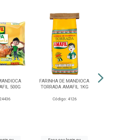
MANDIOCA
FARINHA DE MANDIOCA
POLVILHO M
FIL 500G
TORRADA AMAFIL 1KG
AZEDO FINO
 24436
Código: 4126
Código: 48
login ou
Faça seu login ou
Faça seu log