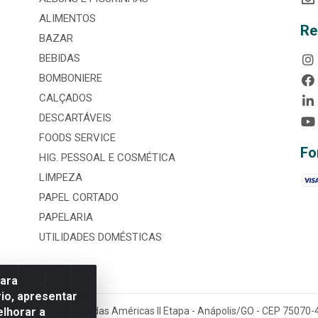
ALIMENTOS
Re
BAZAR
BEBIDAS
BOMBONIERE
CALÇADOS
DESCARTÁVEIS
FOODS SERVICE
Fo
HIG. PESSOAL E COSMÉTICA
LIMPEZA
PAPEL CORTADO
PAPELARIA
UTILIDADES DOMÉSTICAS
para
io, apresentar
elhorar a
tária, nº 3860, Jardim das Américas II Etapa - Anápolis/GO - CEP 7507