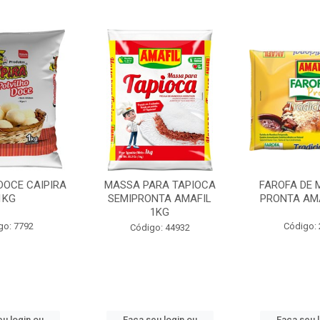
DOCE CAIPIRA
MASSA PARA TAPIOCA
FAROFA DE 
1KG
SEMIPRONTA AMAFIL
PRONTA AMA
1KG
go: 7792
Código:
Código: 44932
u login ou
Faça seu login ou
Faça seu 