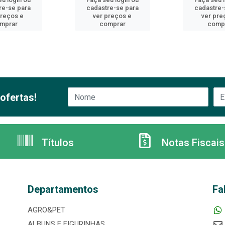
re-se para
cadastre-se para
cadastre-
preços e
ver preços e
ver pre
mprar
comprar
comp
ofertas!
Títulos
Notas Fiscais
Departamentos
Fa
AGRO&PET
ALBUNS E FIGURINHAS