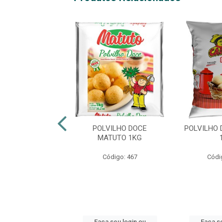
ILHO MATUTO
POLVILHO DOCE
POLVILHO 
DO FINO 1KG
MATUTO 1KG
digo: 48432
Código: 467
Códi
 seu login ou
Faça seu login ou
Faça se