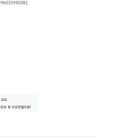
7896035990082
 ou
ços e comprar