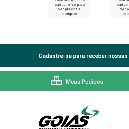
astre-se para
cadastre-se para
cadast
er preços e
ver preços e
ver 
comprar
comprar
co
Cadastre-se para receber nossas 
Meus Pedidos