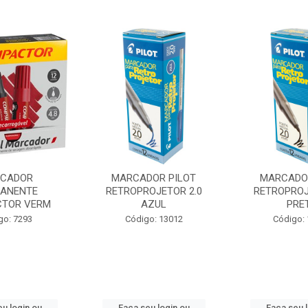
CADOR
MARCADOR PILOT
MARCADOR
ANENTE
RETROPROJETOR 2.0
RETROPROJ
TOR VERM
AZUL
PRE
go: 7293
Código: 13012
Código:
u login ou
Faça seu login ou
Faça seu 