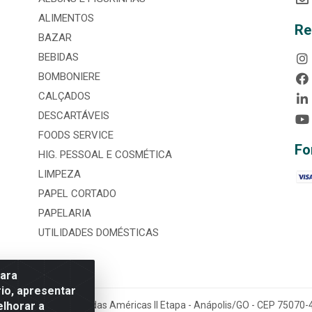
ALIMENTOS
Re
BAZAR
BEBIDAS
BOMBONIERE
CALÇADOS
DESCARTÁVEIS
FOODS SERVICE
Fo
HIG. PESSOAL E COSMÉTICA
LIMPEZA
PAPEL CORTADO
PAPELARIA
UTILIDADES DOMÉSTICAS
para
io, apresentar
elhorar a
tária, nº 3860, Jardim das Américas II Etapa - Anápolis/GO - CEP 7507