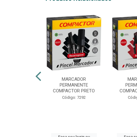
ADOR QUADRO
MARCADOR
MAR
O COMPACTOR
PERMANENTE
PERM
REGÁVEL AZUL
COMPACTOR PRETO
COMPAC
digo: 21324
Código: 7292
Códi
 seu login ou
Faça seu login ou
Faça se