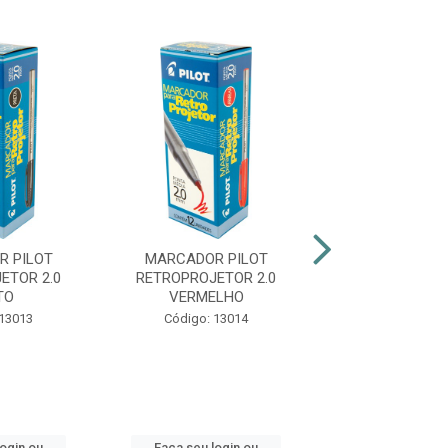
 PILOT
MARCADOR PILOT
MARCADOR Q
ETOR 2.0
RETROPROJETOR 2.0
BRANCO COM
TO
VERMELHO
RECARREGÁVE
 13013
Código: 13014
Código: 21
login ou
Faça seu login ou
Faça seu log