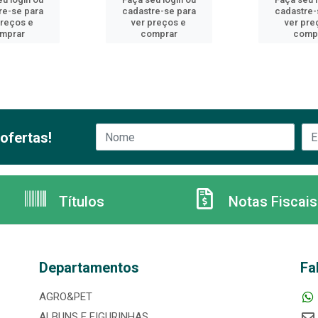
re-se para
cadastre-se para
cadastre-
preços e
ver preços e
ver pre
mprar
comprar
comp
ofertas!
Títulos
Notas Fiscais
Departamentos
Fa
AGRO&PET
ALBUNS E FIGURINHAS