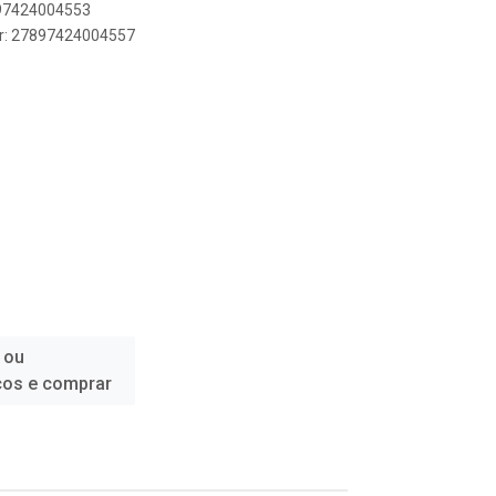
897424004553
er: 27897424004557
 ou
ços e comprar