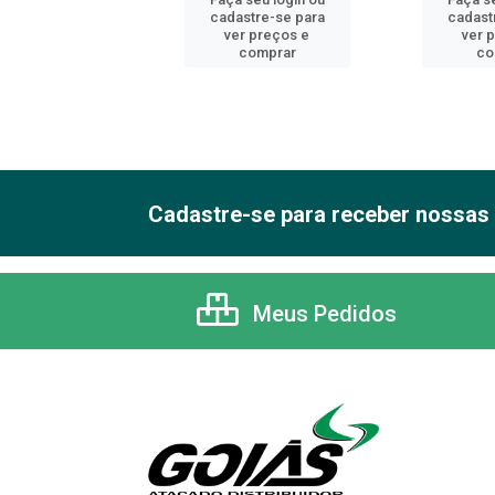
astre-se para
cadastre-se para
cadast
er preços e
ver preços e
ver 
comprar
comprar
co
Cadastre-se para receber nossas 
Meus Pedidos