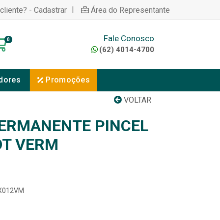
|
cliente? - Cadastrar
Área do Representante
Fale Conosco
0
(62) 4014-4700
dores
Promoções
VOLTAR
ERMANENTE PINCEL
OT VERM
CX012VM