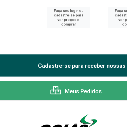
 seu login ou
Faça seu login ou
Faça se
astre-se para
cadastre-se para
cadast
er preços e
ver preços e
ver 
comprar
comprar
co
Cadastre-se para receber nossas 
Meus Pedidos