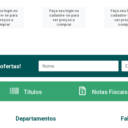
u login ou
Faça seu login ou
Faça seu 
re-se para
cadastre-se para
cadastre-
preços e
ver preços e
ver pre
mprar
comprar
comp
ofertas!
Títulos
Notas Fiscais
Departamentos
Fa