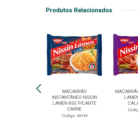
Produtos Relacionados
ACARRÃO
MACARRÃO
MACARRÃO
TÂNEO GALINHA
INSTANTÂNEO NISSIN
LAMEN
A NISSIN LÁMEN
LAMEN 85G PICANTE
CAL
85G
CARNE
Códig
digo: 24677
Código: 49194