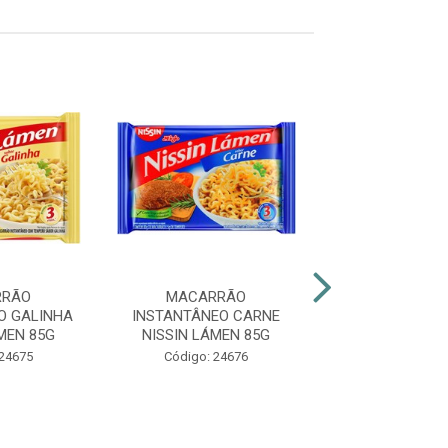
RRÃO
MACARRÃO
MACARR
O GALINHA
INSTANTÂNEO CARNE
INSTANTÂNEO 
MEN 85G
NISSIN LÁMEN 85G
CAIPIRA NISSI
85G
 24675
Código: 24676
Código: 24