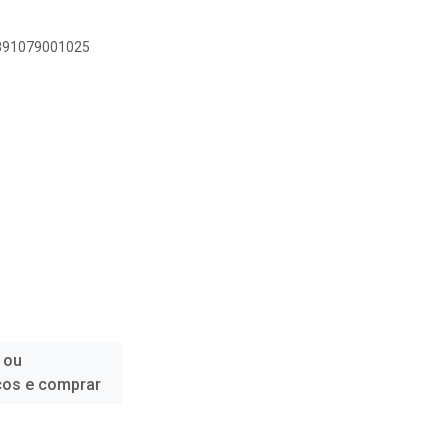
7891079001025
 ou
ços e comprar