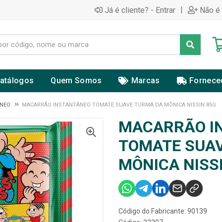
|
Já é cliente? - Entrar
Não é 
atálogos
Quem Somos
Marcas
Fornece
ÂNEO
MACARRÃO INSTANTÂNEO TOMATE SUAVE TURMA DA MÔNICA NISSIN 85G
MACARRÃO I
TOMATE SUA
MÔNICA NISS
Código do Fabricante: 90139