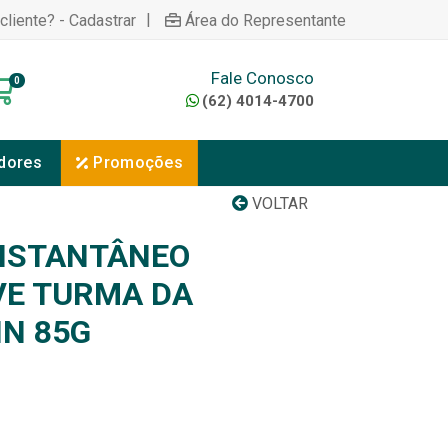
|
cliente? - Cadastrar
Área do Representante
Fale Conosco
0
(62) 4014-4700
dores
Promoções
VOLTAR
NSTANTÂNEO
VE TURMA DA
IN 85G