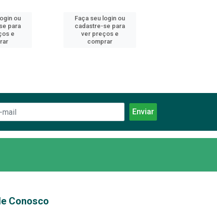
login ou
Faça seu login ou
Faça seu log
se para
cadastre-se para
cadastre-se 
ços e
ver preços e
ver preços
rar
comprar
comprar
le Conosco