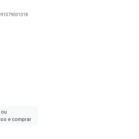
7891079001018
 ou
ços e comprar