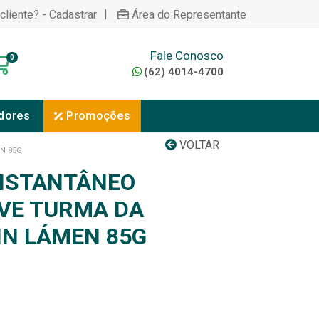
|
cliente? - Cadastrar
Área do Representante
Fale Conosco
0
(62) 4014-4700
dores
Promoções
VOLTAR
N 85G
NSTANTÂNEO
VE TURMA DA
IN LÁMEN 85G