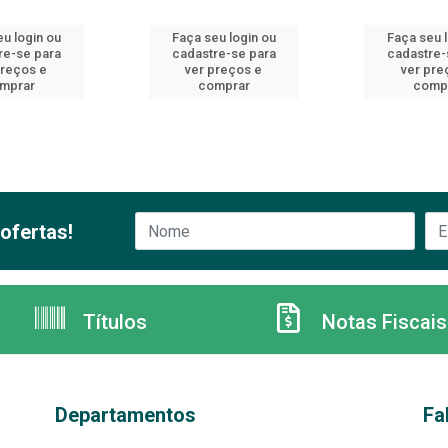
u login ou
Faça seu login ou
Faça seu 
re-se para
cadastre-se para
cadastre-
preços e
ver preços e
ver pre
mprar
comprar
comp
ofertas!
Títulos
Notas Fiscais
Departamentos
Fa