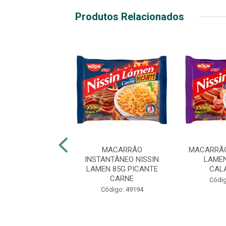
Produtos Relacionados
ACARRÃO
MACARRÃO
MACARRÃO
TÂNEO GALINHA
INSTANTÂNEO NISSIN
LAMEN
A NISSIN LÁMEN
LAMEN 85G PICANTE
CAL
85G
CARNE
Códig
digo: 24677
Código: 49194