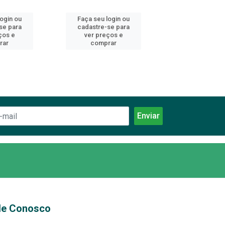
login ou
Faça seu login ou
Faça seu log
se para
cadastre-se para
cadastre-se 
ços e
ver preços e
ver preços
rar
comprar
comprar
le Conosco