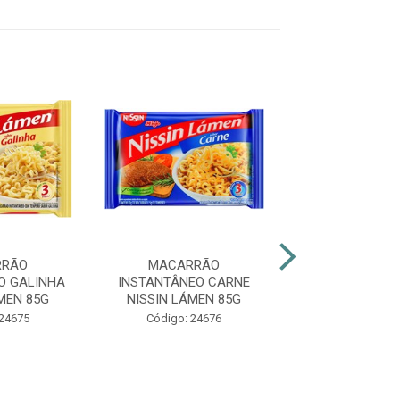
RRÃO
MACARRÃO
MACARR
O GALINHA
INSTANTÂNEO CARNE
INSTANTÂNEO 
MEN 85G
NISSIN LÁMEN 85G
CAIPIRA NISSI
85G
 24675
Código: 24676
Código: 24