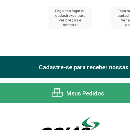
 seu login ou
Faça seu login ou
Faça se
astre-se para
cadastre-se para
cadast
er preços e
ver preços e
ver 
comprar
comprar
co
Cadastre-se para receber nossas 
Meus Pedidos