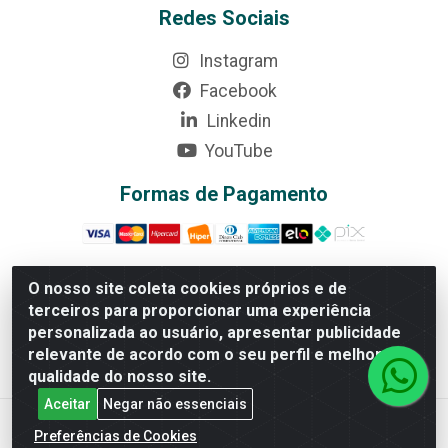
Redes Sociais
Instagram
Facebook
Linkedin
YouTube
Formas de Pagamento
O nosso site coleta cookies próprios e de
terceiros para proporcionar uma experiência
Rede Brasil - Avenida Universitária, nº 3860, Jardim das
personalizada ao usuário, apresentar publicidade
Américas II Etapa - Anápolis/GO - CEP 75070-415 -
relevante de acordo com o seu perfil e melhorar a
CNPJ 07.728.073/0002-24
qualidade do nosso site.
Aceitar
Negar não essenciais
Preferências de Cookies