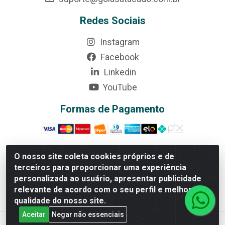
Redes Sociais
Instagram
Facebook
Linkedin
YouTube
Formas de Pagamento
O nosso site coleta cookies próprios e de
terceiros para proporcionar uma experiência
Rede Brasil - Avenida Universitária, nº 3860, Jardim das
personalizada ao usuário, apresentar publicidade
Américas II Etapa - Anápolis/GO - CEP 75070-415 -
relevante de acordo com o seu perfil e melhorar a
CNPJ 07.728.073/0002-24
qualidade do nosso site.
Aceitar
Negar não essenciais