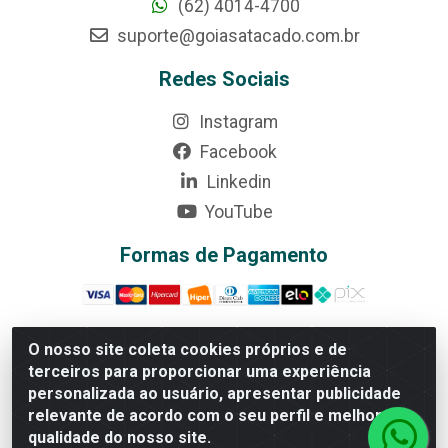
(62) 4014-4700
suporte@goiasatacado.com.br
Redes Sociais
Instagram
Facebook
Linkedin
YouTube
Formas de Pagamento
O nosso site coleta cookies próprios e de
terceiros para proporcionar uma experiência
Rede Brasil - Avenida Universitária, nº 3860, Jardim das
personalizada ao usuário, apresentar publicidade
Américas II Etapa - Anápolis/GO - CEP 75070-415 -
relevante de acordo com o seu perfil e melhorar a
CNPJ 07.728.073/0002-24
qualidade do nosso site.