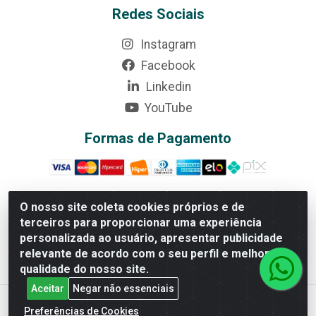
Redes Sociais
Instagram
Facebook
Linkedin
YouTube
Formas de Pagamento
O nosso site coleta cookies próprios e de
terceiros para proporcionar uma experiência
Rede Brasil - Avenida Universitária, nº 3860, Jardim das
personalizada ao usuário, apresentar publicidade
Américas II Etapa - Anápolis/GO - CEP 75070-415 - CNPJ
relevante de acordo com o seu perfil e melhorar a
07.728.073/0002-24
qualidade do nosso site.
Aceitar
Negar não essenciais
Preferências de Cookies