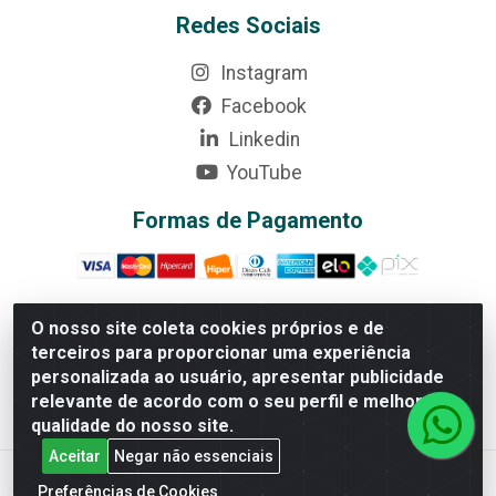
Redes Sociais
Instagram
Facebook
Linkedin
YouTube
Formas de Pagamento
O nosso site coleta cookies próprios e de
terceiros para proporcionar uma experiência
Rede Brasil - Avenida Universitária, nº 3860, Jardim das
personalizada ao usuário, apresentar publicidade
Américas II Etapa - Anápolis/GO - CEP 75070-415 - CNPJ
relevante de acordo com o seu perfil e melhorar a
07.728.073/0002-24
qualidade do nosso site.
Aceitar
Negar não essenciais
Preferências de Cookies