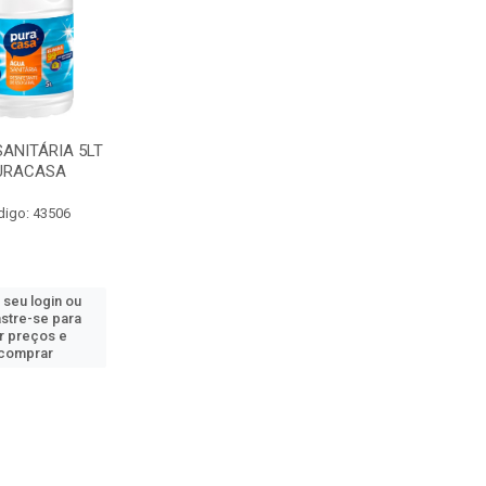
ANITÁRIA 5LT
URACASA
digo: 43506
 seu login ou
stre-se para
r preços e
comprar