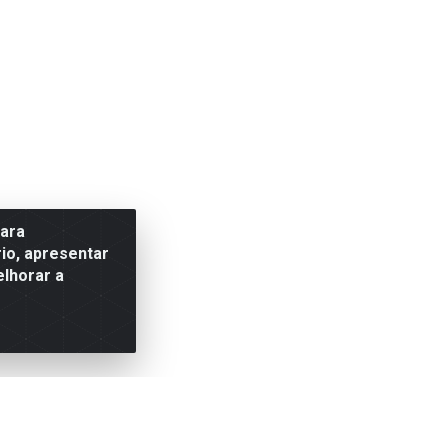
para
io, apresentar
elhorar a